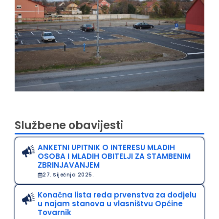
Službene obavijesti
ANKETNI UPITNIK O INTERESU MLADIH
OSOBA I MLADIH OBITELJI ZA STAMBENIM
ZBRINJAVANJEM
27. Siječnja 2025.
Konačna lista reda prvenstva za dodjelu
u najam stanova u vlasništvu Općine
Tovarnik