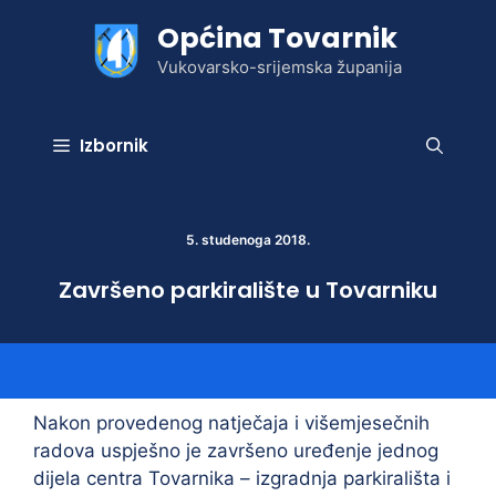
Preskoči
Općina Tovarnik
na
sadržaj
Vukovarsko-srijemska županija
Izbornik
5. studenoga 2018.
Završeno parkiralište u Tovarniku
Nakon provedenog natječaja i višemjesečnih
radova uspješno je završeno uređenje jednog
dijela centra Tovarnika – izgradnja parkirališta i