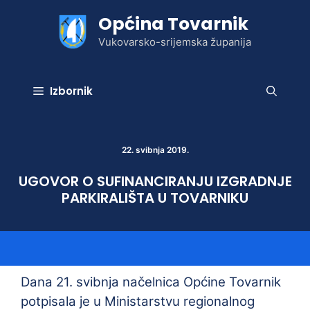
Preskoči
Općina Tovarnik
na
sadržaj
Vukovarsko-srijemska županija
Izbornik
22. svibnja 2019.
UGOVOR O SUFINANCIRANJU IZGRADNJE
PARKIRALIŠTA U TOVARNIKU
Dana 21. svibnja načelnica Općine Tovarnik
potpisala je u Ministarstvu regionalnog