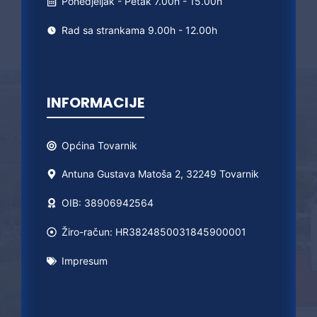
Ponedjeljak - Petak 7.00h - 15.00h
Rad sa strankama 9.00h - 12.00h
INFORMACIJE
Općina
Tovarnik
Antuna Gustava Matoša 2, 32249 Tovarnik
OIB: 38906942564
Žiro-račun: HR3824850031845900001
Impresum