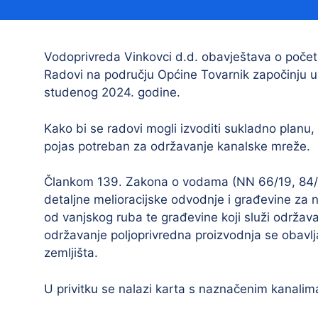
Načelnik
Vodoprivreda Vinkovci d.d. obavještava o poče
Radovi na području Općine Tovarnik započinju u l
studenog 2024. godine.
Kako bi se radovi mogli izvoditi sukladno planu,
pojas potreban za održavanje kanalske mreže.
Prostorni plan uređenja Općine Tovarnik
Člankom 139. Zakona o vodama (NN 66/19, 84/21
I. izmjene i dopune prostornog plana
detaljne melioracijske odvodnje i građevine za 
uređenja Općine Tovarnik
od vanjskog ruba te građevine koji služi održav
II. izmjene i dopune prostornog plana
održavanje poljoprivredna proizvodnja se obavlj
uređenja Općine Tovarnik
zemljišta.
III. izmjene i dopune prostornog plana
uređenja Općine Tovarnik
U privitku se nalazi karta s naznačenim kanalima