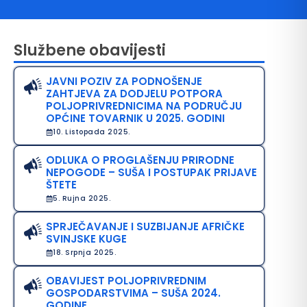
Službene obavijesti
JAVNI POZIV ZA PODNOŠENJE
ZAHTJEVA ZA DODJELU POTPORA
POLJOPRIVREDNICIMA NA PODRUČJU
OPĆINE TOVARNIK U 2025. GODINI
10. Listopada 2025.
avo na pristup informacijama
ODLUKA O PROGLAŠENJU PRIRODNE
NEPOGODE – SUŠA I POSTUPAK PRIJAVE
java o pristupačnosti
ŠTETE
5. Rujna 2025.
avila privatnosti
SPRJEČAVANJE I SUZBIJANJE AFRIČKE
SVINJSKE KUGE
18. Srpnja 2025.
OBAVIJEST POLJOPRIVREDNIM
GOSPODARSTVIMA – SUŠA 2024.
GODINE