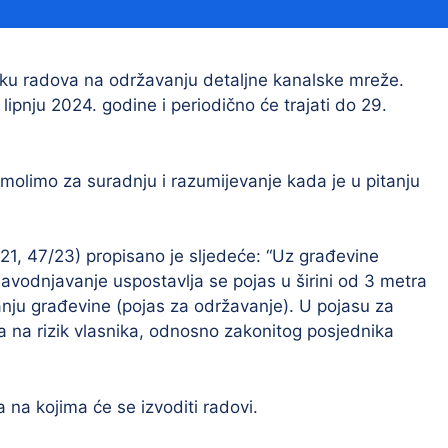
Financijski izvještaji
Savjetovanja s javnošću
Sponzorstva i donacije
tku radova na održavanju detaljne kanalske mreže.
ipnju 2024. godine i periodično će trajati do 29.
Procedure
Službeni vjesnik
 molimo za suradnju i razumijevanje kada je u pitanju
Civilna zaštita
Pr
, 47/23) propisano je sljedeće: “Uz građevine
Vatrogastvo
Iz
navodnjavanje uspostavlja se pojas u širini od 3 metra
anju građevine (pojas za održavanje). U pojasu za
Pr
a na rizik vlasnika, odnosno zakonitog posjednika
 na kojima će se izvoditi radovi.