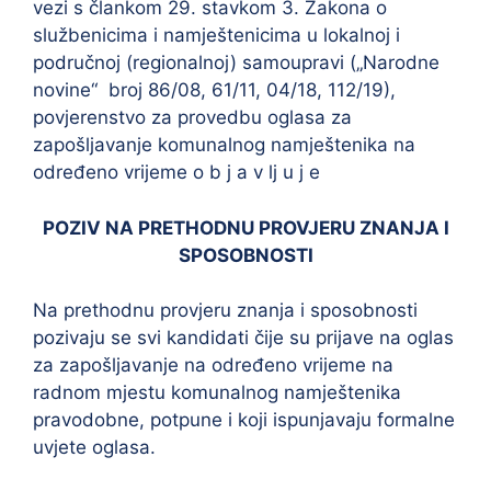
vezi s člankom 29. stavkom 3. Zakona o
službenicima i namještenicima u lokalnoj i
područnoj (regionalnoj) samoupravi („Narodne
novine“ broj 86/08, 61/11, 04/18, 112/19),
povjerenstvo za provedbu oglasa za
zapošljavanje komunalnog namještenika na
određeno vrijeme o b j a v lj u j e
POZIV NA PRETHODNU PROVJERU ZNANJA I
SPOSOBNOSTI
Na prethodnu provjeru znanja i sposobnosti
pozivaju se svi kandidati čije su prijave na oglas
za zapošljavanje na određeno vrijeme na
radnom mjestu komunalnog namještenika
pravodobne, potpune i koji ispunjavaju formalne
uvjete oglasa.