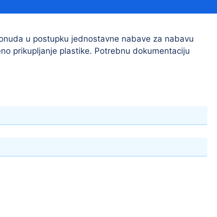
Financijski izvještaji
Savjetovanja s javnošću
Sponzorstva i donacije
 ponuda u postupku jednostavne nabave za nabavu
o prikupljanje plastike. Potrebnu dokumentaciju
Procedure
Službeni vjesnik
Civilna zaštita
Pr
Vatrogastvo
Iz
Pr