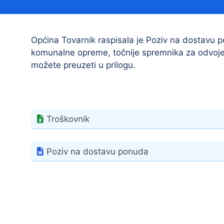
Načelnik
Općina Tovarnik raspisala je Poziv na dostavu
komunalne opreme, točnije spremnika za odvojen
možete preuzeti u prilogu.
Prostorni plan uređenja Općine Tovarnik
Troškovnik
I. izmjene i dopune prostornog plana
uređenja Općine Tovarnik
Poziv na dostavu ponuda
II. izmjene i dopune prostornog plana
uređenja Općine Tovarnik
III. izmjene i dopune prostornog plana
uređenja Općine Tovarnik