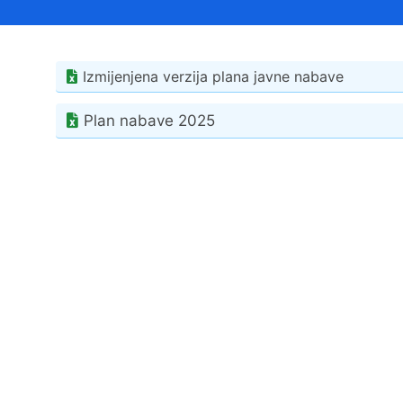
Načelnik
Izmijenjena verzija plana javne nabave
Plan nabave 2025
Prostorni plan uređenja Općine Tovarnik
I. izmjene i dopune prostornog plana
uređenja Općine Tovarnik
II. izmjene i dopune prostornog plana
uređenja Općine Tovarnik
III. izmjene i dopune prostornog plana
uređenja Općine Tovarnik