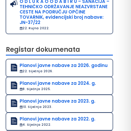
O D L U K A O O D A B I R U – SANACIJA –
TEHNIČKO ODRŽAVANJE NEAZVRSTANE
CESTE NA PODRUČJU OPĆINE
TOVARNIK, evidencijski broj nabave:
JN-37/22
22. Rujna 2022.
Registar dokumenata
Planovi javne nabave za 2026. godinu
22. Siječnja 2026.
Planovi javne nabave za 2024. g.
8. Siječnja 2025.
Planovi javne nabave za 2023. g.
10. Siječnja 2023.
Planovi javne nabave za 2022. g.
4. Siječnja 2022.