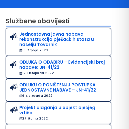
Službene obavijesti
Jednostavna javna nabava –
rekonstrukcija pješačkih staza u
naselju Tovarnik
13. Srpnja 2023.
ODLUKA O ODABIRU – Evidencijski broj
avo na pristup informacijama
nabave: JN-41/22
12. Listopada 2022.
java o pristupačnosti
ODLUKU O PONIŠTENJU POSTUPKA
avila privatnosti
JEDNOSTAVNE NABAVE – JN-41/22
6. Listopada 2022.
Projekt ulaganja u objekt dječjeg
vrtića
27. Rujna 2022.