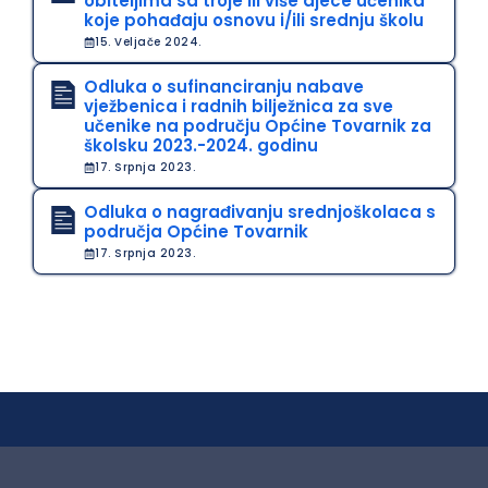
obiteljima sa troje ili više djece učenika
koje pohađaju osnovu i/ili srednju školu
15. Veljače 2024.
Odluka o sufinanciranju nabave
vježbenica i radnih bilježnica za sve
učenike na području Općine Tovarnik za
školsku 2023.-2024. godinu
17. Srpnja 2023.
Odluka o nagrađivanju srednjoškolaca s
područja Općine Tovarnik
17. Srpnja 2023.