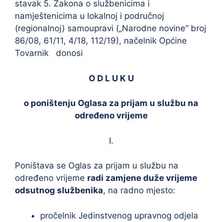
stavak 5. Zakona o službenicima i
namještenicima u lokalnoj i područnoj
(regionalnoj) samoupravi („Narodne novine“ broj
86/08, 61/11, 4/18, 112/19), načelnik Općine
Tovarnik donosi
O D L U K U
o poništenju Oglasa za prijam u službu na
određeno vrijeme
I.
Poništava se Oglas za prijam u službu na
određeno vrijeme
radi zamjene duže vrijeme
odsutnog službenika
, na radno mjesto:
pročelnik Jedinstvenog upravnog odjela