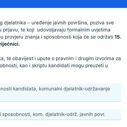
Financijski izvještaji
Savjetovanja s javnošću
Sponzorstva i donacije
djelatnika – uređenje javnih površina, poziva sve
 prijavu, te koji udovoljavaju formalnim uvjetima
Procedure
 provjeru znanja i sposobnosti koja će se održati
15.
Službeni vjesnik
ijećnici.
, te obavijest i upute o pravnim i drugim izvorima za
obnosti, kao i skriptu kandidati mogu preuzeti u
Civilna zaštita
Pr
Vatrogastvo
Iz
Pr
nosti kandidata, komunalni djelatnik-održavanje
 sposobnosti, kom. djelatnik-održ. javnih povr.