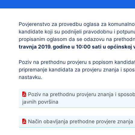
Načelnik
Povjerenstvo za provedbu oglasa za komunalnog 
kandidate koji su podnijeli pravodobnu i potpunu
propisanim oglasom da se odazovu na prethodnu
travnja 2019. godine u 10:00 sati u općinskoj v
Poziv na prethodnu provjeru s popisom kandidata
pripremanje kandidata za provjeru znanja i spos
Prostorni plan uređenja Općine Tovarnik
nastavku.
I. izmjene i dopune prostornog plana
uređenja Općine Tovarnik
Poziv na prethodnu provjeru znanja i sposob
II. izmjene i dopune prostornog plana
javnih površina
uređenja Općine Tovarnik
III. izmjene i dopune prostornog plana
Način obavljanja prethodne provjere znanja i
uređenja Općine Tovarnik