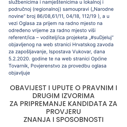
službenicima i namještenicima u lokalnoj i
područnoj (regionalnoj) samoupravi („Narodne
novine“ broj 86/08,61/11, 04/18, 112/19 ), a u
vezi Oglasa za prijem na radno mjesto na
određeno vrijeme za radno mjesto viši
referent/ica – voditelj/ica projeketa „#suDjeluj“
objavljenog na web stranici Hrvatskog zavoda
za zapošljavanje, Ispostava Vukovar, dana
5.2.2020. godine te na web stranici Općine
Tovarnik, Povjerenstvo za provedbu oglasa
objavljuje
OBAVIJEST I UPUTE O PRAVNIM I
DRUGIM IZVORIMA
ZA PRIPREMANJE KANDIDATA ZA
PROVJERU
ZNANJA I SPOSOBNOSTI