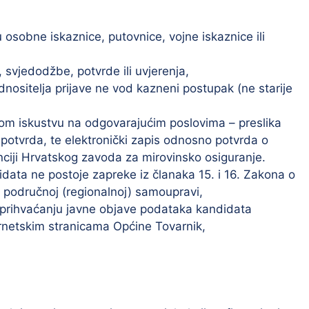
 osobne iskaznice, putovnice, vojne iskaznice ili
 svjedodžbe, potvrde ili uvjerenja,
nositelja prijave ne vod kazneni postupak (ne starije
m iskustvu na odgovarajućim poslovima – preslika
i potvrda, te elektronički zapis odnosno potvrda o
ciji Hrvatskog zavoda za mirovinsko osiguranje.
data ne postoje zapreke iz članaka 15. i 16. Zakona o
i područnoj (regionalnoj) samoupravi,
 prihvaćanju javne objave podataka kandidata
ernetskim stranicama Općine Tovarnik,