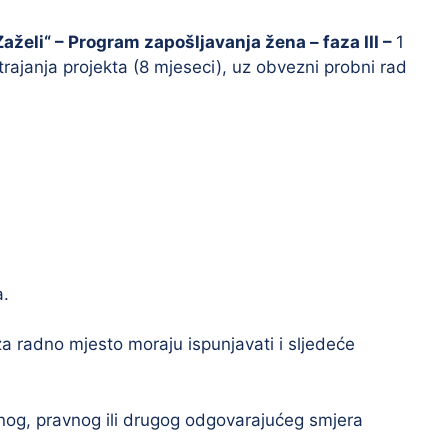
Zaželi“ – Program zapošljavanja žena – faza III –
1
 trajanja projekta (8 mjeseci), uz obvezni probni rad
a.
za radno mjesto moraju ispunjavati i sljedeće
og, pravnog ili drugog odgovarajućeg smjera