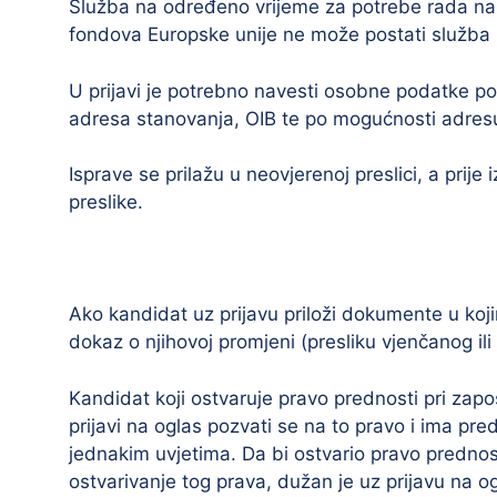
Služba na određeno vrijeme za potrebe rada na a
fondova Europske unije ne može postati služba
U prijavi je potrebno navesti osobne podatke pod
adresa stanovanja, OIB te po mogućnosti adresu
Isprave se prilažu u neovjerenoj preslici, a prije
preslike.
Ako kandidat uz prijavu priloži dokumente u koji
dokaz o njihovoj promjeni (presliku vjenčanog ili r
Kandidat koji ostvaruje pravo prednosti pri za
prijavi na oglas pozvati se na to pravo i ima p
jednakim uvjetima. Da bi ostvario pravo prednost
ostvarivanje tog prava, dužan je uz prijavu na og