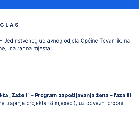
Financijski izvještaji
Savjetovanja s javnošću
Sponzorstva i donacije
G L A S
Procedure
 – Jedinstvenog upravnog odjela Općine Tovarnik, na
Službeni vjesnik
me, na radna mjesta:
Civilna zaštita
Pr
Vatrogastvo
Iz
Pr
kta „Zaželi“ – Program zapošljavanja žena – faza III
me trajanja projekta (8 mjeseci), uz obvezni probni