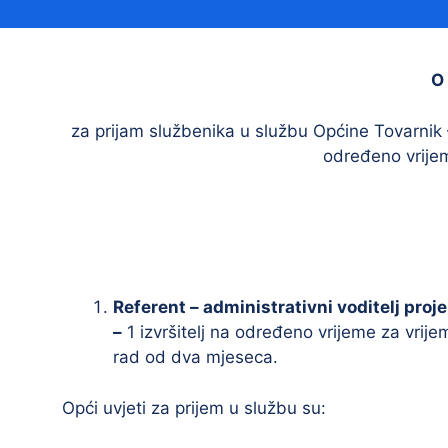
Načelnik
O 
za prijam službenika u službu Općine Tovarnik
određeno vrije
Prostorni plan uređenja Općine Tovarnik
I. izmjene i dopune prostornog plana
uređenja Općine Tovarnik
Referent – administrativni voditelj proje
II. izmjene i dopune prostornog plana
–
1 izvršitelj na određeno vrijeme za vrije
uređenja Općine Tovarnik
rad od dva mjeseca.
III. izmjene i dopune prostornog plana
uređenja Općine Tovarnik
Opći uvjeti za prijem u službu su: