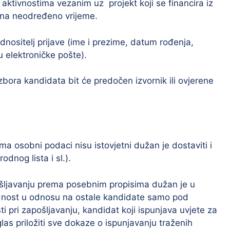
ktivnostima vezanim uz projekt koji se financira iz
 na neodređeno vrijeme.
nositelj prijave (ime i prezime, datum rođenja,
 elektroničke pošte).
 izbora kandidata bit će predočen izvornik ili ovjerene
ma osobni podaci nisu istovjetni dužan je dostaviti i
odnog lista i sl.).
pošljavanju prema posebnim propisima dužan je u
rednost u odnosu na ostale kandidate samo pod
i pri zapošljavanju, kandidat koji ispunjava uvjete za
las priložiti sve dokaze o ispunjavanju traženih