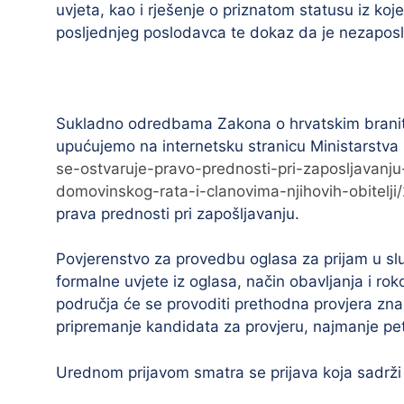
uvjeta, kao i rješenje o priznatom statusu iz koje
posljednjeg poslodavca te dokaz da je nezaposl
Sukladno odredbama Zakona o hrvatskim branitel
upućujemo na internetsku stranicu Ministarstva 
se-ostvaruje-pravo-prednosti-pri-zaposljavanj
domovinskog-rata-i-clanovima-njihovih-obitelji
prava prednosti pri zapošljavanju.
Povjerenstvo za provedbu oglasa za prijam u služ
formalne uvjete iz oglasa, način obavljanja i ro
područja će se provoditi prethodna provjera znanj
pripremanje kandidata za provjeru, najmanje pet
Urednom prijavom smatra se prijava koja sadrži