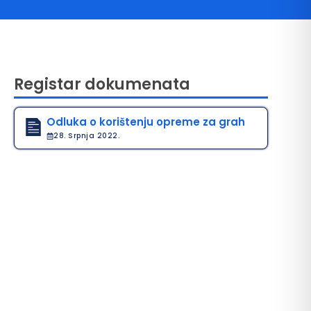
Registar dokumenata
Odluka o korištenju opreme za grah
28. Srpnja 2022.
avo na pristup informacijama
java o pristupačnosti
avila privatnosti