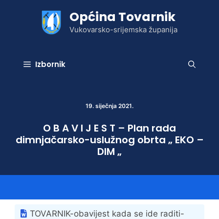
Preskoči
Općina Tovarnik
na
sadržaj
Vukovarsko-srijemska županija
Izbornik
19. siječnja 2021.
O B A V I J E S T – Plan rada
dimnjačarsko-uslužnog obrta „ EKO –
DIM „
TOVARNIK-obavijest kada se ide raditi-