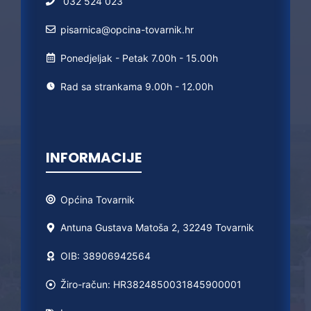
032 524 023
pisarnica@opcina-tovarnik.hr
Ponedjeljak - Petak 7.00h - 15.00h
Rad sa strankama 9.00h - 12.00h
INFORMACIJE
Općina
Tovarnik
Antuna Gustava Matoša 2, 32249 Tovarnik
OIB: 38906942564
Žiro-račun: HR3824850031845900001