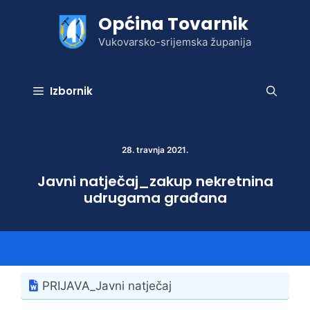
Preskoči
Općina Tovarnik
na
sadržaj
Vukovarsko-srijemska županija
Izbornik
28. travnja 2021.
Javni natječaj_zakup nekretnina
udrugama građana
PRIJAVA_Javni natječaj