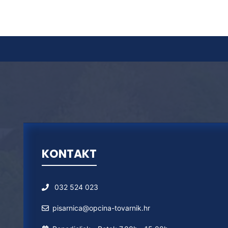
KONTAKT
032 524 023
pisarnica@opcina-tovarnik.hr