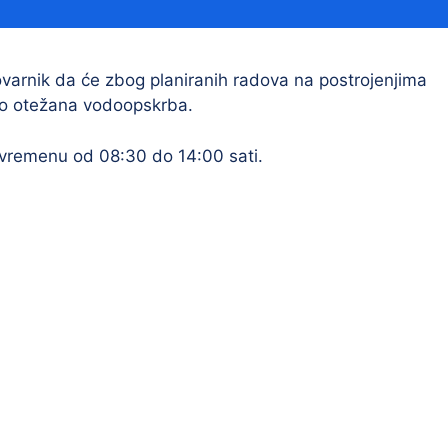
Financijski izvještaji
Savjetovanja s javnošću
Sponzorstva i donacije
arnik da će zbog planiranih radova na postrojenjima
o otežana vodoopskrba.
Procedure
Službeni vjesnik
 vremenu od 08:30 do 14:00 sati.
Civilna zaštita
Pr
Vatrogastvo
Iz
Pr