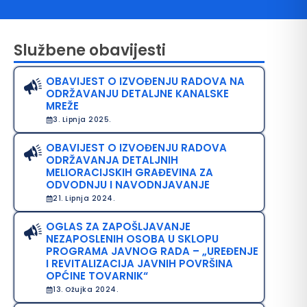
Službene obavijesti
OBAVIJEST O IZVOĐENJU RADOVA NA
ODRŽAVANJU DETALJNE KANALSKE
MREŽE
3. Lipnja 2025.
OBAVIJEST O IZVOĐENJU RADOVA
avo na pristup informacijama
ODRŽAVANJA DETALJNIH
MELIORACIJSKIH GRAĐEVINA ZA
java o pristupačnosti
ODVODNJU I NAVODNJAVANJE
21. Lipnja 2024.
avila privatnosti
OGLAS ZA ZAPOŠLJAVANJE
NEZAPOSLENIH OSOBA U SKLOPU
PROGRAMA JAVNOG RADA – „UREĐENJE
I REVITALIZACIJA JAVNIH POVRŠINA
OPĆINE TOVARNIK“
13. Ožujka 2024.