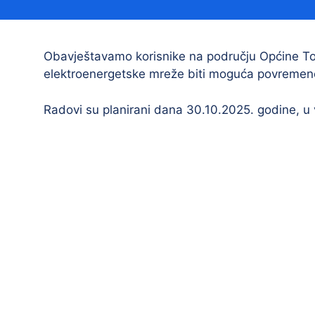
Načelnik
Obavještavamo korisnike na području Općine Tov
elektroenergetske mreže biti moguća povremen
Radovi su planirani dana 30.10.2025. godine, u
Prostorni plan uređenja Općine Tovarnik
I. izmjene i dopune prostornog plana
uređenja Općine Tovarnik
II. izmjene i dopune prostornog plana
uređenja Općine Tovarnik
III. izmjene i dopune prostornog plana
uređenja Općine Tovarnik