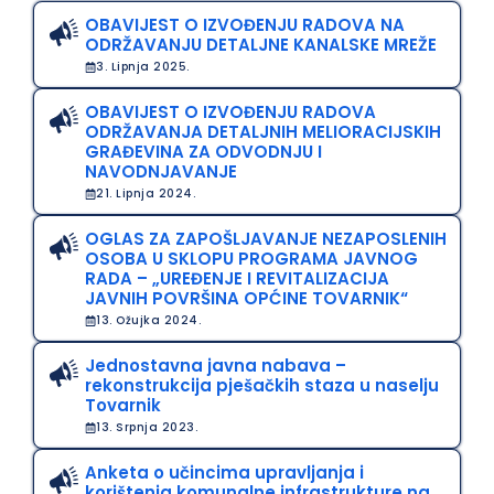
OBAVIJEST O IZVOĐENJU RADOVA NA
ODRŽAVANJU DETALJNE KANALSKE MREŽE
3. Lipnja 2025.
OBAVIJEST O IZVOĐENJU RADOVA
ODRŽAVANJA DETALJNIH MELIORACIJSKIH
GRAĐEVINA ZA ODVODNJU I
NAVODNJAVANJE
21. Lipnja 2024.
OGLAS ZA ZAPOŠLJAVANJE NEZAPOSLENIH
OSOBA U SKLOPU PROGRAMA JAVNOG
RADA – „UREĐENJE I REVITALIZACIJA
JAVNIH POVRŠINA OPĆINE TOVARNIK“
13. Ožujka 2024.
Jednostavna javna nabava –
rekonstrukcija pješačkih staza u naselju
Tovarnik
13. Srpnja 2023.
Anketa o učincima upravljanja i
korištenja komunalne infrastrukture na