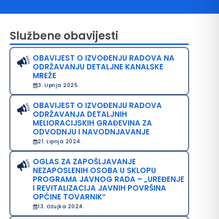
Službene obavijesti
OBAVIJEST O IZVOĐENJU RADOVA NA
ODRŽAVANJU DETALJNE KANALSKE
MREŽE
3. Lipnja 2025.
OBAVIJEST O IZVOĐENJU RADOVA
avo na pristup informacijama
ODRŽAVANJA DETALJNIH
MELIORACIJSKIH GRAĐEVINA ZA
java o pristupačnosti
ODVODNJU I NAVODNJAVANJE
21. Lipnja 2024.
avila privatnosti
OGLAS ZA ZAPOŠLJAVANJE
NEZAPOSLENIH OSOBA U SKLOPU
PROGRAMA JAVNOG RADA – „UREĐENJE
I REVITALIZACIJA JAVNIH POVRŠINA
OPĆINE TOVARNIK“
13. Ožujka 2024.