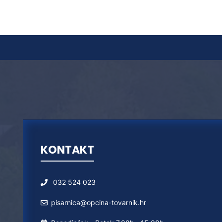
KONTAKT
032 524 023
pisarnica@opcina-tovarnik.hr