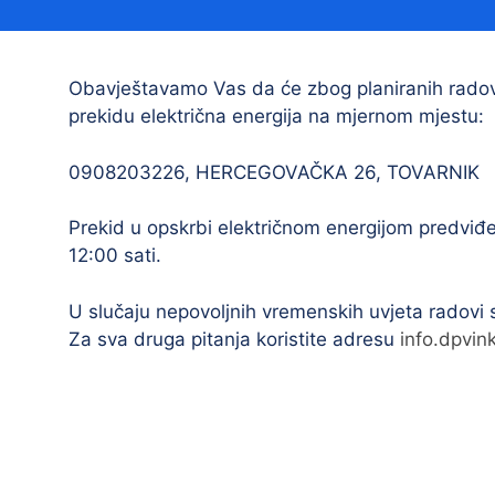
Načelnik
Obavještavamo Vas da će zbog planiranih radova
prekidu električna energija na mjernom mjestu:
0908203226, HERCEGOVAČKA 26, TOVARNIK
Prekid u opskrbi električnom energijom predvi
12:00 sati.
Prostorni plan uređenja Općine Tovarnik
I. izmjene i dopune prostornog plana
U slučaju nepovoljnih vremenskih uvjeta radovi
uređenja Općine Tovarnik
Za sva druga pitanja koristite adresu
info.dpvin
II. izmjene i dopune prostornog plana
uređenja Općine Tovarnik
III. izmjene i dopune prostornog plana
uređenja Općine Tovarnik