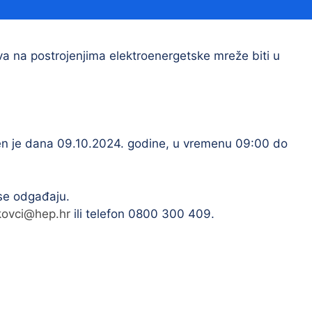
Financijski izvještaji
Savjetovanja s javnošću
Sponzorstva i donacije
 na postrojenjima elektroenergetske mreže biti u
Procedure
Službeni vjesnik
đen je dana 09.10.2024. godine, u vremenu 09:00 do
Civilna zaštita
Pr
Vatrogastvo
Iz
 se odgađaju.
Pr
kovci@hep.hr
ili telefon 0800 300 409.