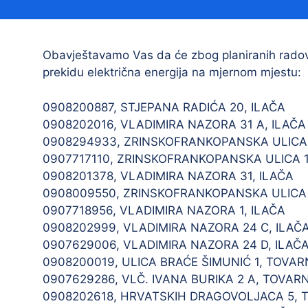
Načelnik
Obavještavamo Vas da će zbog planiranih radova
prekidu električna energija na mjernom mjestu:
0908200887, STJEPANA RADIĆA 20, ILAČA
0908202016, VLADIMIRA NAZORA 31 A, ILAČA
0908294933, ZRINSKOFRANKOPANSKA ULICA 1
0907717110, ZRINSKOFRANKOPANSKA ULICA 1
Prostorni plan uređenja Općine Tovarnik
0908201378, VLADIMIRA NAZORA 31, ILAČA
I. izmjene i dopune prostornog plana
0908009550, ZRINSKOFRANKOPANSKA ULICA 1
uređenja Općine Tovarnik
0907718956, VLADIMIRA NAZORA 1, ILAČA
II. izmjene i dopune prostornog plana
0908202999, VLADIMIRA NAZORA 24 C, ILAČ
uređenja Općine Tovarnik
0907629006, VLADIMIRA NAZORA 24 D, ILAČ
0908200019, ULICA BRAĆE ŠIMUNIĆ 1, TOVAR
III. izmjene i dopune prostornog plana
0907629286, VLČ. IVANA BURIKA 2 A, TOVARN
uređenja Općine Tovarnik
0908202618, HRVATSKIH DRAGOVOLJACA 5, 