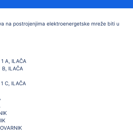
Financijski izvještaji
Savjetovanja s javnošću
Sponzorstva i donacije
 na postrojenjima elektroenergetske mreže biti u
Procedure
Službeni vjesnik
 A, ILAČA
 B, ILAČA
Civilna zaštita
Pr
Vatrogastvo
Iz
 C, ILAČA
Pr
A
A
NIK
IK
TOVARNIK