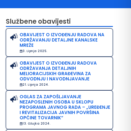
Službene obavijesti
OBAVIJEST O IZVOĐENJU RADOVA NA
ODRŽAVANJU DETALJNE KANALSKE
MREŽE
3. Lipnja 2025.
OBAVIJEST O IZVOĐENJU RADOVA
avo na pristup informacijama
ODRŽAVANJA DETALJNIH
MELIORACIJSKIH GRAĐEVINA ZA
java o pristupačnosti
ODVODNJU I NAVODNJAVANJE
21. Lipnja 2024.
avila privatnosti
OGLAS ZA ZAPOŠLJAVANJE
NEZAPOSLENIH OSOBA U SKLOPU
PROGRAMA JAVNOG RADA – „UREĐENJE
I REVITALIZACIJA JAVNIH POVRŠINA
OPĆINE TOVARNIK“
13. Ožujka 2024.