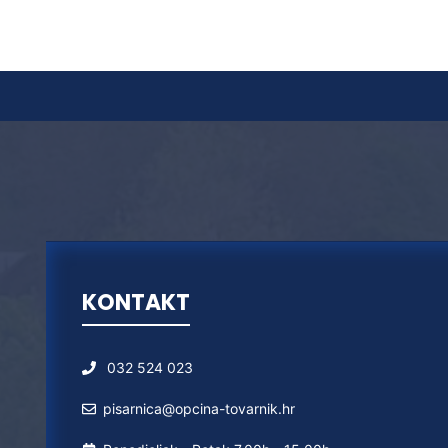
KONTAKT
032 524 023
pisarnica@opcina-tovarnik.hr