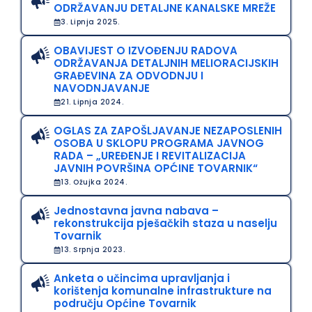
ODRŽAVANJU DETALJNE KANALSKE MREŽE
3. Lipnja 2025.
OBAVIJEST O IZVOĐENJU RADOVA
ODRŽAVANJA DETALJNIH MELIORACIJSKIH
GRAĐEVINA ZA ODVODNJU I
NAVODNJAVANJE
21. Lipnja 2024.
OGLAS ZA ZAPOŠLJAVANJE NEZAPOSLENIH
OSOBA U SKLOPU PROGRAMA JAVNOG
RADA – „UREĐENJE I REVITALIZACIJA
JAVNIH POVRŠINA OPĆINE TOVARNIK“
13. Ožujka 2024.
Jednostavna javna nabava –
rekonstrukcija pješačkih staza u naselju
Tovarnik
13. Srpnja 2023.
Anketa o učincima upravljanja i
korištenja komunalne infrastrukture na
području Općine Tovarnik