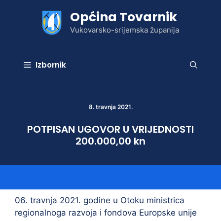
Preskoči
Općina Tovarnik
na
sadržaj
Vukovarsko-srijemska županija
Izbornik
8. travnja 2021.
POTPISAN UGOVOR U VRIJEDNOSTI
200.000,00 kn
06. travnja 2021. godine u Otoku ministrica
regionalnoga razvoja i fondova Europske unije