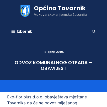
Preskoči
Općina Tovarnik
na
sadržaj
Vukovarsko-srijemska županija
Izbornik
18. lipnja 2019.
ODVOZ KOMUNALNOG OTPADA –
OBAVIJEST
Eko-flor plus d.o.o. obavještava mještane
Tovarnika da će se odvoz miješanog