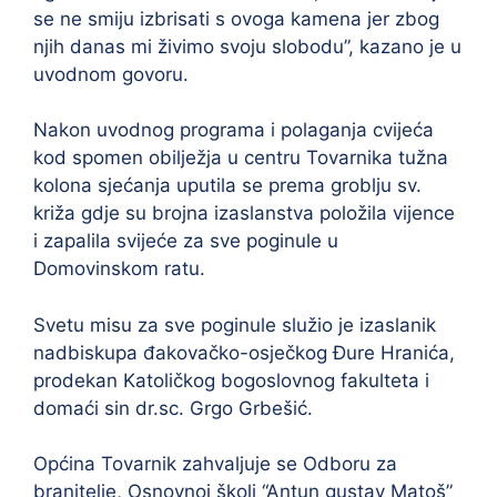
se ne smiju izbrisati s ovoga kamena jer zbog
njih danas mi živimo svoju slobodu”, kazano je u
uvodnom govoru.
Nakon uvodnog programa i polaganja cvijeća
kod spomen obilježja u centru Tovarnika tužna
kolona sjećanja uputila se prema groblju sv.
križa gdje su brojna izaslanstva položila vijence
i zapalila svijeće za sve poginule u
Domovinskom ratu.
Svetu misu za sve poginule služio je izaslanik
nadbiskupa đakovačko-osječkog Đure Hranića,
prodekan Katoličkog bogoslovnog fakulteta i
domaći sin dr.sc. Grgo Grbešić.
Općina Tovarnik zahvaljuje se Odboru za
branitelje, Osnovnoj školi “Antun gustav Matoš”