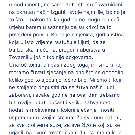
u budućnosti, ne samo zato što su Tovarničani
na okrutan način izgubili svoje najmilije, bolno je
to što ni nakon toliko godina ne mogu pronaći
utjehu barem u saznanju da su krivci za to
privedeni pravdi. Bolna je činjenica, gorka istina
koja u isto vrijeme rastužuje i ljuti, da za
barbarska mučenja, progon i ubojstva u
Tovarniku još nitko nije odgovarao.
Unatoč tomu, ali baš i zbog toga, mi smo ti koji
moramo čuvati sjećanje na ono što se dogodilo,
koliko god to sjećanje teško bilo. Mi smo ti koji
ne smijemo dopustiti da se žrtva naših ljudi
zaboravi, i svake godine na ovaj dan trebamo
biti ovdje, odati počast i veliku zahvalnost,
hodati s molitvama u koloni sjećanja i nositi
uspomenu u svojim srcima. Za svu onu patnju,
za sve prolivene suze, za sve živote koji su se
ugasili na ovom tovarničkom tlu, za imena koja