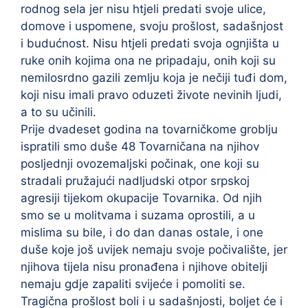
rodnog sela jer nisu htjeli predati svoje ulice,
domove i uspomene, svoju prošlost, sadašnjost
i budućnost. Nisu htjeli predati svoja ognjišta u
ruke onih kojima ona ne pripadaju, onih koji su
nemilosrdno gazili zemlju koja je nečiji tuđi dom,
koji nisu imali pravo oduzeti živote nevinih ljudi,
a to su učinili.
Prije dvadeset godina na tovarničkome groblju
ispratili smo duše 48 Tovarničana na njihov
posljednji ovozemaljski počinak, one koji su
stradali pružajući nadljudski otpor srpskoj
agresiji tijekom okupacije Tovarnika. Od njih
smo se u molitvama i suzama oprostili, a u
mislima su bile, i do dan danas ostale, i one
duše koje još uvijek nemaju svoje počivalište, jer
njihova tijela nisu pronađena i njihove obitelji
nemaju gdje zapaliti svijeće i pomoliti se.
Tragična prošlost boli i u sadašnjosti, boljet će i