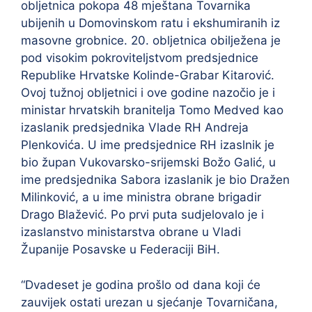
obljetnica pokopa 48 mještana Tovarnika
ubijenih u Domovinskom ratu i ekshumiranih iz
masovne grobnice. 20. obljetnica obilježena je
pod visokim pokroviteljstvom predsjednice
Republike Hrvatske Kolinde-Grabar Kitarović.
Ovoj tužnoj obljetnici i ove godine nazočio je i
ministar hrvatskih branitelja Tomo Medved kao
izaslanik predsjednika Vlade RH Andreja
Plenkovića. U ime predsjednice RH izaslnik je
bio župan Vukovarsko-srijemski Božo Galić, u
ime predsjednika Sabora izaslanik je bio Dražen
Milinković, a u ime ministra obrane brigadir
Drago Blažević. Po prvi puta sudjelovalo je i
izaslanstvo ministarstva obrane u Vladi
Županije Posavske u Federaciji BiH.
“Dvadeset je godina prošlo od dana koji će
zauvijek ostati urezan u sjećanje Tovarničana,