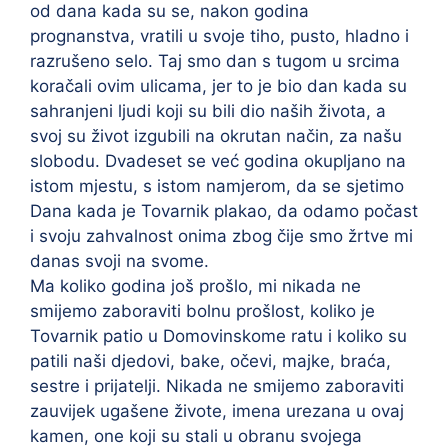
od dana kada su se, nakon godina
prognanstva, vratili u svoje tiho, pusto, hladno i
razrušeno selo. Taj smo dan s tugom u srcima
koračali ovim ulicama, jer to je bio dan kada su
sahranjeni ljudi koji su bili dio naših života, a
svoj su život izgubili na okrutan način, za našu
slobodu. Dvadeset se već godina okupljano na
istom mjestu, s istom namjerom, da se sjetimo
Dana kada je Tovarnik plakao, da odamo počast
i svoju zahvalnost onima zbog čije smo žrtve mi
danas svoji na svome.
Ma koliko godina još prošlo, mi nikada ne
smijemo zaboraviti bolnu prošlost, koliko je
Tovarnik patio u Domovinskome ratu i koliko su
patili naši djedovi, bake, očevi, majke, braća,
sestre i prijatelji. Nikada ne smijemo zaboraviti
zauvijek ugašene živote, imena urezana u ovaj
kamen, one koji su stali u obranu svojega