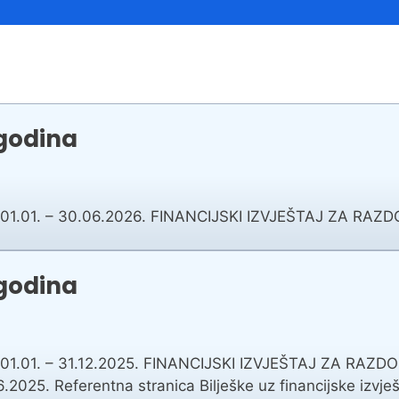
Financijski izvještaji
Savjetovanja s javnošću
Sponzorstva i donacije
Procedure
 godina
Službeni vjesnik
Civilna zaštita
Pr
.01. – 30.06.2026. FINANCIJSKI IZVJEŠTAJ ZA RAZDO
Vatrogastvo
Iz
Pr
 godina
.01. – 31.12.2025. FINANCIJSKI IZVJEŠTAJ ZA RAZDOB
5. Referentna stranica Bilješke uz financijske izvješta