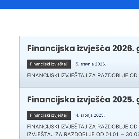
Načelnik
Financijska izvješća 2026.
Financijski izvještaji
15. travnja 2026.
Prostorni plan uređenja Općine Tovarnik
FINANCIJSKI IZVJEŠTAJ ZA RAZDOBLJE OD 01
I. izmjene i dopune prostornog plana
uređenja Općine Tovarnik
Financijska izvješća 2025.
II. izmjene i dopune prostornog plana
uređenja Općine Tovarnik
Financijski izvještaji
14. srpnja 2025.
III. izmjene i dopune prostornog plana
uređenja Općine Tovarnik
FINANCIJSKI IZVJEŠTAJ ZA RAZDOBLJE OD 01
IZVJEŠTAJ ZA RAZDOBLJE OD 01.01. – 30.06.202