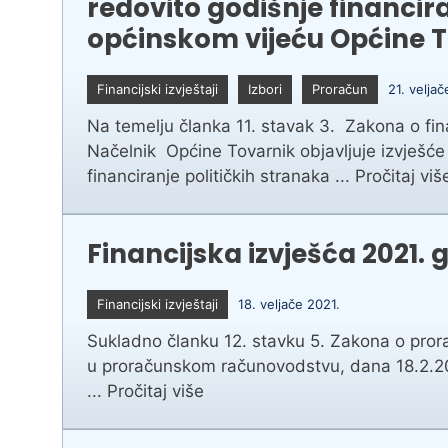
redovito godišnje financira
općinskom vijeću Općine T
Financijski izvještaji
Izbori
Proračun
21. velja
Na temelju članka 11. stavak 3. Zakona o fin
Načelnik Općine Tovarnik objavljuje izvješće
financiranje političkih stranaka ...
Pročitaj viš
Financijska izvješća 2021. 
Financijski izvještaji
18. veljače 2021.
Sukladno članku 12. stavku 5. Zakona o prorač
u proračunskom računovodstvu, dana 18.2.2022.
...
Pročitaj više