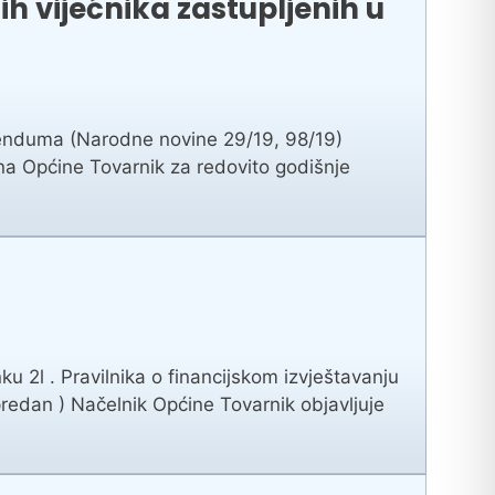
ih vijećnika zastupljenih u
ferenduma (Narodne novine 29/19, 98/19)
una Općine Tovarnik za redovito godišnje
u 2l . Pravilnika o financijskom izvještavanju
predan ) Načelnik Općine Tovarnik objavljuje