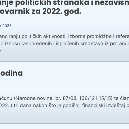
nje političkih stranaka i nezavisn
ovarnik za 2022. god.
če 2023.
anciranju političkih aktivnosti, izborne promidžbe i re
 o iznosu raspoređenih i isplaćenih sredstava iz prorač
e
godina
unu (Narodne novine, br. 87/08, 136/12 i 15/15) te člank
 ( tri dana nakon što je godišnji financijski izvještaj 