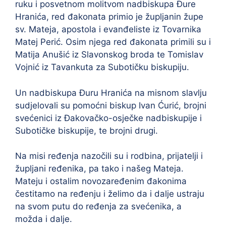
ruku i posvetnom molitvom nadbiskupa Đure
Hranića, red đakonata primio je župljanin župe
sv. Mateja, apostola i evanđeliste iz Tovarnika
Matej Perić. Osim njega red đakonata primili su i
Matija Anušić iz Slavonskog broda te Tomislav
Vojnić iz Tavankuta za Subotičku biskupiju.
Un nadbiskupa Đuru Hranića na misnom slavlju
sudjelovali su pomoćni biskup Ivan Ćurić, brojni
svećenici iz Đakovačko-osječke nadbiskupije i
Subotičke biskupije, te brojni drugi.
Na misi ređenja nazočili su i rodbina, prijatelji i
župljani ređenika, pa tako i našeg Mateja.
Mateju i ostalim novozaređenim đakonima
čestitamo na ređenju i želimo da i dalje ustraju
na svom putu do ređenja za svećenika, a
možda i dalje.