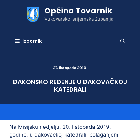
Preskoči
Općina Tovarnik
na
sadržaj
Vukovarsko-srijemska županija
Izbornik
27. listopada 2019.
ĐAKONSKO REĐENJE U ĐAKOVAČKOJ
KATEDRALI
Na Misijsku nedjelju, 20. listopada 2019.
godine, u đakovačkoj katedrali, polaganjem