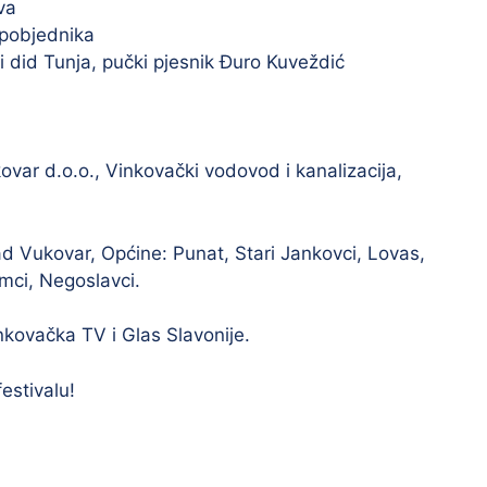
va
 pobjednika
 did Tunja, pučki pjesnik Đuro Kuveždić
var d.o.o., Vinkovački vodovod i kanalizacija,
ad Vukovar, Općine: Punat, Stari Jankovci, Lovas,
emci, Negoslavci.
inkovačka TV i Glas Slavonije.
estivalu!