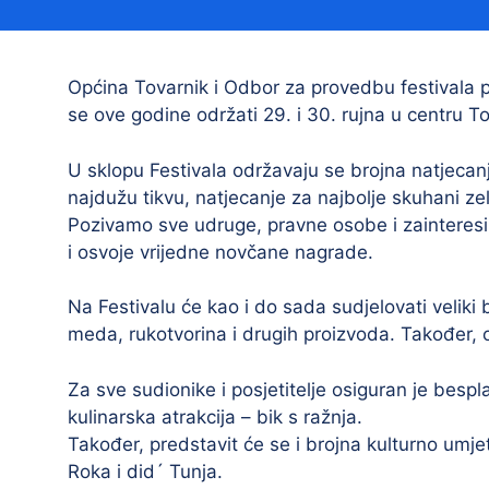
Načelnik
Općina Tovarnik i Odbor za provedbu festivala poz
se ove godine održati 29. i 30. rujna u centru 
U sklopu Festivala održavaju se brojna natjecan
najdužu tikvu, natjecanje za najbolje skuhani ze
Pozivamo sve udruge, pravne osobe i zainteresi
i osvoje vrijedne novčane nagrade.
Prostorni plan uređenja Općine Tovarnik
I. izmjene i dopune prostornog plana
Na Festivalu će kao i do sada sudjelovati veliki 
uređenja Općine Tovarnik
meda, rukotvorina i drugih proizvoda. Također, od
II. izmjene i dopune prostornog plana
uređenja Općine Tovarnik
Za sve sudionike i posjetitelje osiguran je besp
kulinarska atrakcija – bik s ražnja.
III. izmjene i dopune prostornog plana
uređenja Općine Tovarnik
Također, predstavit će se i brojna kulturno umje
Roka i did´ Tunja.