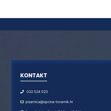
KONTAKT
032 524 023
pisarnica@opcina-tovarnik.hr