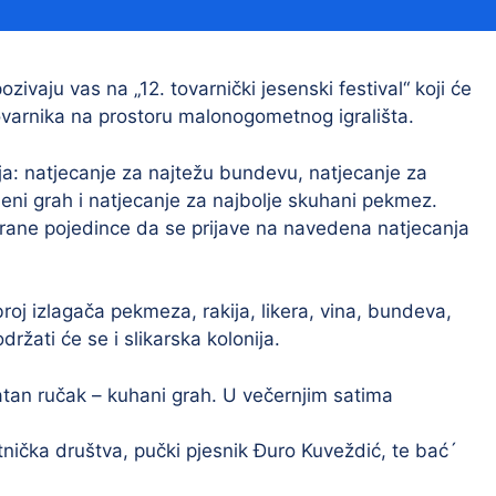
Financijski izvještaji
Savjetovanja s javnošću
Sponzorstva i donacije
ivaju vas na „12. tovarnički jesenski festival“ koji će
Tovarnika na prostoru malonogometnog igrališta.
Procedure
Službeni vjesnik
ja: natjecanje za najtežu bundevu, natjecanje za
leni grah i natjecanje za najbolje skuhani pekmez.
rane pojedince da se prijave na navedena natjecanja
Civilna zaštita
Pr
Vatrogastvo
Iz
broj izlagača pekmeza, rakija, likera, vina, bundeva,
ržati će se i slikarska kolonija.
Pr
latan ručak – kuhani grah. U večernjim satima
tnička društva, pučki pjesnik Đuro Kuveždić, te bać´