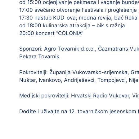
od 15:00 ocjenjivanje pekmeza i vaganje bunde
17:00 svečano otvorenje Festivala i proglašenje
17:30 nastup KUD-ova, modna revija, bać Roka i
od 18:00 kulinarska atrakcija – bik s ražnja
20:00 koncert “COLONIA”
Sponzori: Agro-Tovarnik d.o.o., Čazmatrans Vuko
Pekara Tovarnik.
Pokrovitelji: Županija Vukovarsko-srijemska, Gr
Nuštar, Ivankovo, Andrijaševci, Tompojevci, Nij
Medijski pokrovitelji: Hrvatski Radio Vukovar, V
Dođite i uživajte na 12. tovarničkom jesenskom f