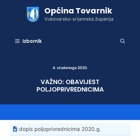
Preskoči
Općina Tovarnik
na
sadržaj
Vukovarsko-srijemska županija
Izbornik
4. studenoga 2020.
VAŽNO: OBAVIJEST
POLJOPRIVREDNICIMA
dopis poljoprivrednicima 2020.g.