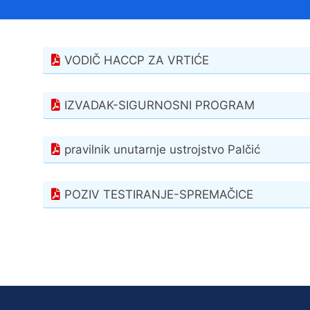
Načelnik
VODIČ HACCP ZA VRTIĆE
IZVADAK-SIGURNOSNI PROGRAM
pravilnik unutarnje ustrojstvo Palčić
Prostorni plan uređenja Općine Tovarnik
I. izmjene i dopune prostornog plana
POZIV TESTIRANJE-SPREMAČICE
uređenja Općine Tovarnik
II. izmjene i dopune prostornog plana
uređenja Općine Tovarnik
III. izmjene i dopune prostornog plana
uređenja Općine Tovarnik