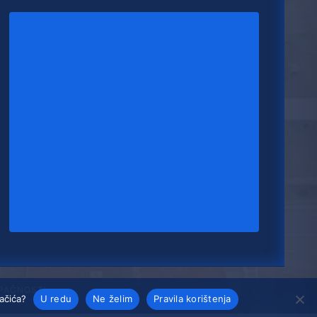
UPAČNOSTI
lačića?
U redu
Ne želim
Pravila korištenja