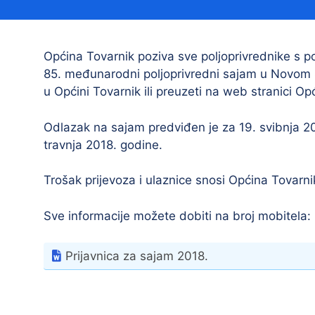
Načelnik
Općina Tovarnik poziva sve poljoprivrednike s po
85. međunarodni poljoprivredni sajam u Novom S
u Općini Tovarnik ili preuzeti na web stranici Op
Odlazak na sajam predviđen je za 19. svibnja 2
travnja 2018. godine.
Prostorni plan uređenja Općine Tovarnik
Trošak prijevoza i ulaznice snosi Općina Tovarni
I. izmjene i dopune prostornog plana
uređenja Općine Tovarnik
Sve informacije možete dobiti na broj mobitela:
II. izmjene i dopune prostornog plana
uređenja Općine Tovarnik
Prijavnica za sajam 2018.
III. izmjene i dopune prostornog plana
uređenja Općine Tovarnik