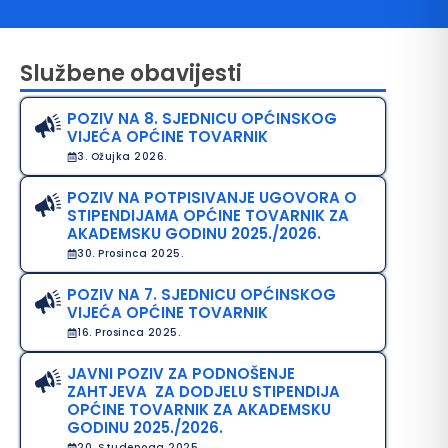
Službene obavijesti
POZIV NA 8. SJEDNICU OPĆINSKOG
VIJEĆA OPĆINE TOVARNIK
3. Ožujka 2026.
POZIV NA POTPISIVANJE UGOVORA O
STIPENDIJAMA OPĆINE TOVARNIK ZA
avo na pristup informacijama
AKADEMSKU GODINU 2025./2026.
30. Prosinca 2025.
java o pristupačnosti
POZIV NA 7. SJEDNICU OPĆINSKOG
avila privatnosti
VIJEĆA OPĆINE TOVARNIK
16. Prosinca 2025.
JAVNI POZIV ZA PODNOŠENJE
ZAHTJEVA ZA DODJELU STIPENDIJA
OPĆINE TOVARNIK ZA AKADEMSKU
GODINU 2025./2026.
20. Studenoga 2025.