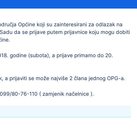
Financijski izvještaji
Savjetovanja s javnošću
Sponzorstva i donacije
dručja Općine koji su zainteresirani za odlazak na
adu da se prijave putem prijavnice koju mogu dobiti
Procedure
ćine.
Službeni vjesnik
018. godine (subota), a prijave primamo do 20.
Civilna zaštita
Pr
k, a prijaviti se može najviše 2 člana jednog OPG-a.
Vatrogastvo
Iz
Pr
 099/80-76-110 ( zamjenik načelnice ).