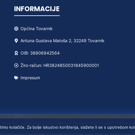
INFORMACIJE
Općina
Tovarnik
Antuna Gustava Matoša 2, 32249 Tovarnik
OIB: 38906942564
Žiro-račun: HR3824850031845900001
Impresum
A PRISTUP INFORMACIJAMA
PRAVILA PRIVATNOSTI
IZJAVA O PRIST
timo kolačiće. Za bolje iskustvo korištenja, slažete li se s upotrebom ko