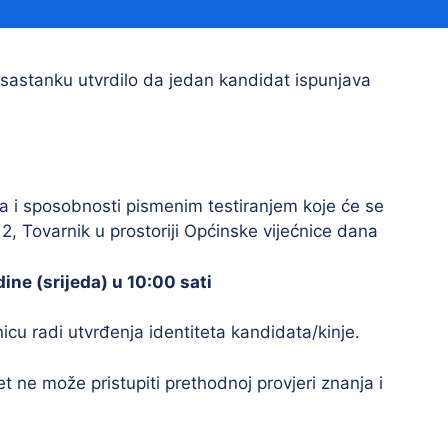
Financijski izvještaji
Savjetovanja s javnošću
Sponzorstva i donacije
sastanku utvrdilo da jedan kandidat ispunjava
Procedure
Službeni vjesnik
a i sposobnosti pismenim testiranjem koje će se
2, Tovarnik u prostoriji Općinske vijećnice dana
Civilna zaštita
Pr
Vatrogastvo
Iz
dine (srijeda) u 10:00 sati
Pr
icu radi utvrđenja identiteta kandidata/kinje.
t ne može pristupiti prethodnoj provjeri znanja i