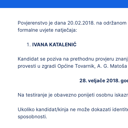
Načelnik
Povjerenstvo je dana 20.02.2018. na održanom 
formalne uvjete natječaja:
IVANA KATALENIĆ
Kandidat se poziva na prethodnu provjeru znanj
provesti u zgradi Općine Tovarnik, A. G. Matoša 
Prostorni plan uređenja Općine Tovarnik
I. izmjene i dopune prostornog plana
28. veljače 2018. go
uređenja Općine Tovarnik
II. izmjene i dopune prostornog plana
Na testiranje je obavezno ponijeti osobnu iskazn
uređenja Općine Tovarnik
Ukoliko kandidat/kinja ne može dokazati identite
III. izmjene i dopune prostornog plana
uređenja Općine Tovarnik
sposobnosti.