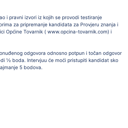
 i pravni izvori iz kojih se provodi testiranje
orima za pripremanje kandidata za Provjeru znanja i
nici Općine Tovarnik ( www.opcina-tovarnik.com) i
ponuđenog odgovora odnosno potpun i točan odgovor
edi ½ boda. Intervjuu će moći pristupiti kandidat sko
najmanje 5 bodova.