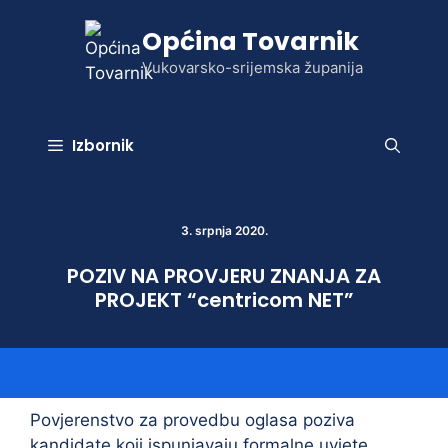
Preskoči
Općina Tovarnik
na
sadržaj
Vukovarsko-srijemska županija
Izbornik
3. srpnja 2020.
POZIV NA PROVJERU ZNANJA ZA
PROJEKT “centricom NET”
Povjerenstvo za provedbu oglasa poziva
kandidate koji ispunjavaju formalne uvjete