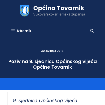
Preskoči
Općina Tovarnik
na
sadržaj
Vukovarsko-srijemska županija
Izbornik
30. svibnja 2018.
Poziv na 9. sjednicu Općinskog vijeća
Općine Tovarnik
9. sjednica Općinskog vijeća