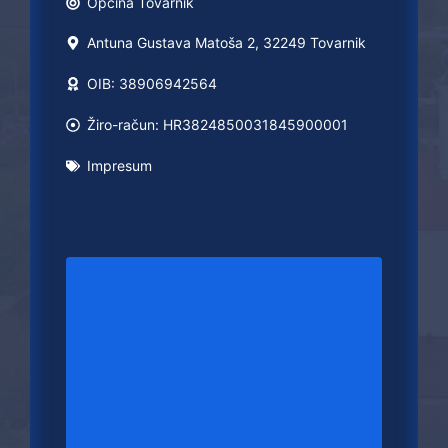
Općina
Tovarnik
Antuna Gustava Matoša 2, 32249 Tovarnik
OIB: 38906942564
Žiro-račun: HR3824850031845900001
Impresum