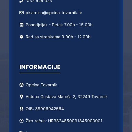
032 524 023
pisarnica@opcina-tovarnik.hr
Ponedjeljak - Petak 7.00h - 15.00h
Rad sa strankama 9.00h - 12.00h
INFORMACIJE
Općina
Tovarnik
Antuna Gustava Matoša 2, 32249 Tovarnik
OIB: 38906942564
Žiro-račun: HR3824850031845900001