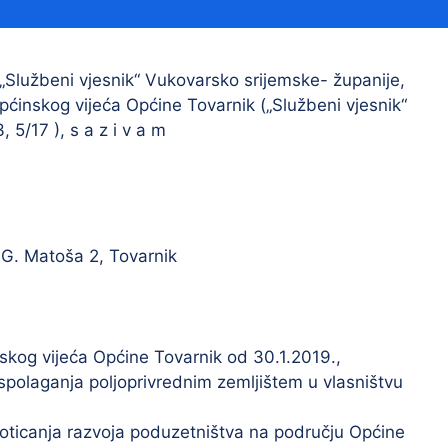
Financijski izvještaji
Savjetovanja s javnošću
Sponzorstva i donacije
„Službeni vjesnik“ Vukovarsko srijemske- županije,
Općinskog vijeća Općine Tovarnik („Službeni vjesnik“
Procedure
 5/17 ), s a z i v a m
Službeni vjesnik
Civilna zaštita
Pr
. G. Matoša 2, Tovarnik
Vatrogastvo
Iz
Pr
skog vijeća Općine Tovarnik od 30.1.2019.,
spolaganja poljoprivrednim zemljištem u vlasništvu
oticanja razvoja poduzetništva na području Općine