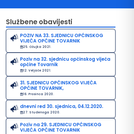
Službene obavijesti
POZIV NA 33. SJEDNICU OPĆINSKOG
VIJEĆA OPĆINE TOVARNIK
25. Ožujka 2021.
Poziv na 32. sjednicu općinskog vijeća
općine Tovarnik
avo na pristup informacijama
12. Veljače 2021.
java o pristupačnosti
31. SJEDNICU OPĆINSKOG VIJEĆA
OPĆINE TOVARNIK,
avila privatnosti
16. Prosinca 2020.
dnevni red 30. sjednica, 04.12.2020.
27. Studenoga 2020.
Poziv na 29. SJEDNICU OPĆINSKOG
VIJEĆA OPĆINE TOVARNIK