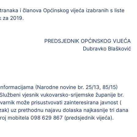
stranaka i članova Općinskog vijeća izabranih s liste
k za 2019.
PREDSJEDNIK OPĆINSKOG VIJEĆA
Dubravko Blašković
informacijama (Narodne novine br. 25/13, 85/15)
 (Službeni vjesnik vukovarsko-srijemske županije br.
arnik može prisustvovati zainteresirana javnost (
azak) uz prethodnu najavu dolaska najkasnije tri dana
broj mobitela 098 629 867 (predsjednik vijeća).