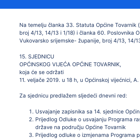
Načelnik
Na temelju članka 33. Statuta Općine Tovarnik (
broj 4/13, 14/13 i 1/18) i članka 60. Poslovnika 
Vukovarsko srijemske- županije, broj 4/13, 14/13,
15. SJEDNICU
OPĆINSKOG VIJEĆA OPĆINE TOVARNIK,
koja će se održati
Prostorni plan uređenja Općine Tovarnik
11. veljače 2019. u 18 h, u Općinskoj vijećnici, A
I. izmjene i dopune prostornog plana
uređenja Općine Tovarnik
Za sjednicu predlažem sljedeći dnevni red:
II. izmjene i dopune prostornog plana
uređenja Općine Tovarnik
Usvajanje zapisnika sa 14. sjednice Općin
Prijedlog Odluke o usvajanju Programa ra
III. izmjene i dopune prostornog plana
uređenja Općine Tovarnik
države na području Općine Tovarnik
Prijedlog odluke o izmjenama Programa p