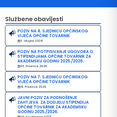
Službene obavijesti
POZIV NA 8. SJEDNICU OPĆINSKOG
VIJEĆA OPĆINE TOVARNIK
3. Ožujka 2026.
POZIV NA POTPISIVANJE UGOVORA O
STIPENDIJAMA OPĆINE TOVARNIK ZA
avo na pristup informacijama
AKADEMSKU GODINU 2025./2026.
30. Prosinca 2025.
java o pristupačnosti
POZIV NA 7. SJEDNICU OPĆINSKOG
avila privatnosti
VIJEĆA OPĆINE TOVARNIK
16. Prosinca 2025.
JAVNI POZIV ZA PODNOŠENJE
ZAHTJEVA ZA DODJELU STIPENDIJA
OPĆINE TOVARNIK ZA AKADEMSKU
GODINU 2025./2026.
20. Studenoga 2025.