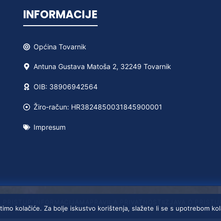
INFORMACIJE
Općina
Tovarnik
Antuna Gustava Matoša 2, 32249 Tovarnik
OIB: 38906942564
Žiro-račun: HR3824850031845900001
Impresum
A PRISTUP INFORMACIJAMA
PRAVILA PRIVATNOSTI
IZJAVA O PRIST
timo kolačiće. Za bolje iskustvo korištenja, slažete li se s upotrebom ko