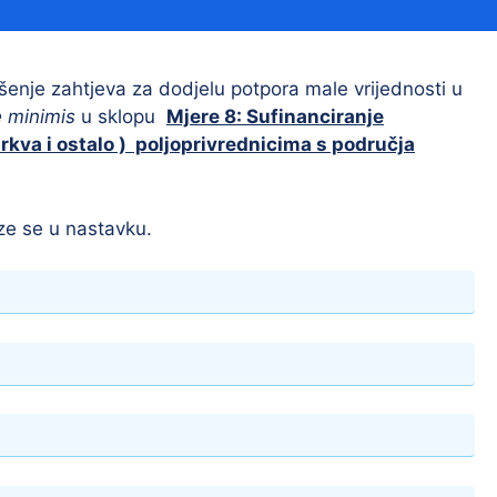
Financijski izvještaji
Savjetovanja s javnošću
Sponzorstva i donacije
šenje zahtjeva za dodjelu potpora male vrijednosti u
 minimis
u sklopu
Mjere 8: Sufinanciranje
Procedure
mrkva i ostalo ) poljoprivrednicima s područja
Službeni vjesnik
ze se u nastavku.
Civilna zaštita
Pr
Vatrogastvo
Iz
Pr