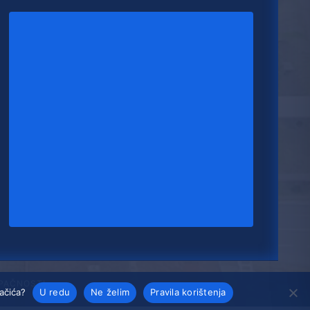
UPAČNOSTI
lačića?
U redu
Ne želim
Pravila korištenja