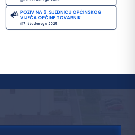
POZIV NA 6. SJEDNICU OPĆINSKOG
VIJEĆA OPĆINE TOVARNIK
7. Studenoga 2025.