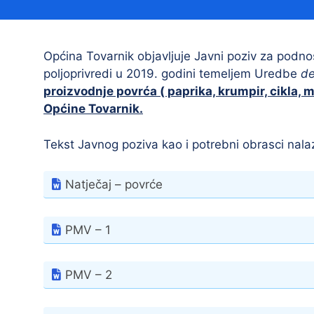
Načelnik
Općina Tovarnik objavljuje Javni poziv za podno
poljoprivredi u 2019. godini temeljem Uredbe
de
proizvodnje povrća ( paprika, krumpir, cikla, 
Općine Tovarnik.
Tekst Javnog poziva kao i potrebni obrasci nala
Prostorni plan uređenja Općine Tovarnik
Natječaj – povrće
I. izmjene i dopune prostornog plana
uređenja Općine Tovarnik
II. izmjene i dopune prostornog plana
PMV – 1
uređenja Općine Tovarnik
III. izmjene i dopune prostornog plana
PMV – 2
uređenja Općine Tovarnik