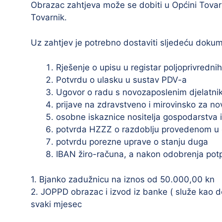
Obrazac zahtjeva može se dobiti u Općini Tovarn
Tovarnik.
Uz zahtjev je potrebno dostaviti sljedeću dokum
Rješenje o upisu u registar poljoprivredn
Potvrdu o ulasku u sustav PDV-a
Ugovor o radu s novozaposlenim djelatn
prijave na zdravstveno i mirovinsko za n
osobne iskaznice nositelja gospodarstva i
potvrda HZZZ o razdoblju provedenom u ev
potvrdu porezne uprave o stanju duga
IBAN žiro-računa, a nakon odobrenja potp
1. Bjanko zadužnicu na iznos od 50.000,00 kn
2. JOPPD obrazac i izvod iz banke ( služe kao d
svaki mjesec