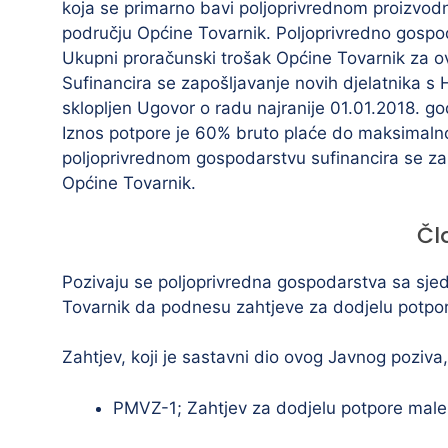
koja se primarno bavi poljoprivrednom proizvod
području Općine Tovarnik. Poljoprivredno gospo
Ukupni proračunski trošak Općine Tovarnik za o
Sufinancira se zapošljavanje novih djelatnika s
sklopljen Ugovor o radu najranije 01.01.2018. god
Iznos potpore je 60% bruto plaće do maksimaln
poljoprivrednom gospodarstvu sufinancira se zapo
Općine Tovarnik.
Čl
Pozivaju se poljoprivredna gospodarstva sa sje
Tovarnik da podnesu zahtjeve za dodjelu potpor
Zahtjev, koji je sastavni dio ovog Javnog poziva
PMVZ-1; Zahtjev za dodjelu potpore male v