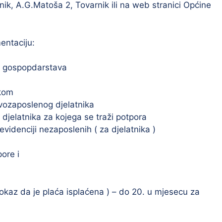
ik, A.G.Matoša 2, Tovarnik ili na web stranici Općine
entaciju:
ih gospopdarstava
ikom
ovozaposlenog djelatnika
 djelatnika za kojega se traži potpora
idenciji nezaposlenih ( za djelatnika )
ore i
okaz da je plaća isplaćena ) – do 20. u mjesecu za