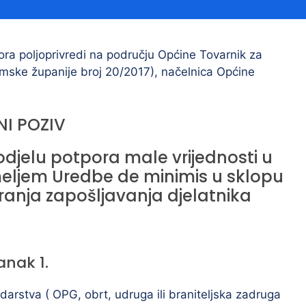
Financijski izvještaji
Savjetovanja s javnošću
Sponzorstva i donacije
ra poljoprivredi na području Općine Tovarnik za
emske županije broj 20/2017), načelnica Općine
Procedure
Službeni vjesnik
NI POZIV
djelu potpora male vrijednosti u
Civilna zaštita
Pr
emeljem Uredbe de minimis u sklopu
Vatrogastvo
Iz
ranja zapošljavanja djelatnika
Pr
anak 1.
darstva ( OPG, obrt, udruga ili braniteljska zadruga