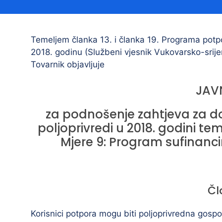
Načelnik
Temeljem članka 13. i članka 19. Programa potpo
2018. godinu (Službeni vjesnik Vukovarsko-srij
Tovarnik objavljuje
JAV
za podnošenje zahtjeva za do
Prostorni plan uređenja Općine Tovarnik
poljoprivredi u 2018. godini t
I. izmjene i dopune prostornog plana
Mjere 9: Program sufinanci
uređenja Općine Tovarnik
II. izmjene i dopune prostornog plana
uređenja Općine Tovarnik
Čl
III. izmjene i dopune prostornog plana
uređenja Općine Tovarnik
Korisnici potpora mogu biti poljoprivredna gospo