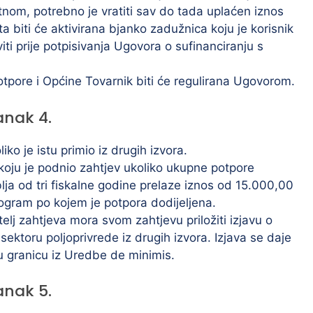
om, potrebno je vratiti sav do tada uplaćen iznos
a biti će aktivirana bjanko zadužnica koju je korisnik
i prije potpisivanja Ugovora o sufinanciranju s
tpore i Općine Tovarnik biti će regulirana Ugovorom.
anak 4.
ko je istu primio iz drugih izvora.
koju je podnio zahtjev ukoliko ukupne potpore
lja od tri fiskalne godine prelaze iznos od 15.000,00
rogram po kojem je potpora dodijeljena.
lj zahtjeva mora svom zahtjevu priložiti izjavu o
sektoru poljoprivrede iz drugih izvora. Izjava se daje
u granicu iz Uredbe de minimis.
anak 5.