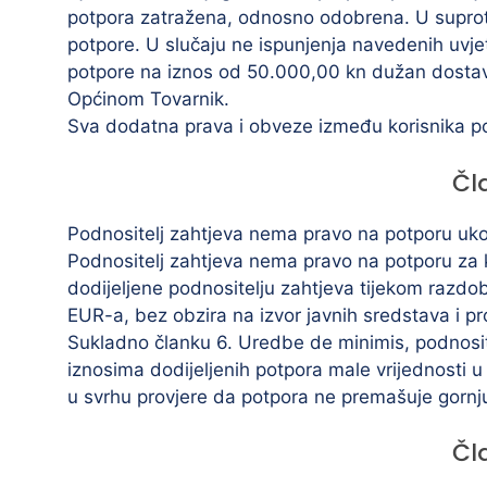
potpora zatražena, odnosno odobrena. U suprotn
potpore. U slučaju ne ispunjenja navedenih uvjet
potpore na iznos od 50.000,00 kn dužan dostavit
Općinom Tovarnik.
Sva dodatna prava i obveze između korisnika po
Čl
Podnositelj zahtjeva nema pravo na potporu ukoli
Podnositelj zahtjeva nema pravo na potporu za 
dodijeljene podnositelju zahtjeva tijekom razdob
EUR-a, bez obzira na izvor javnih sredstava i p
Sukladno članku 6. Uredbe de minimis, podnosite
iznosima dodijeljenih potpora male vrijednosti u 
u svrhu provjere da potpora ne premašuje gornj
Čl