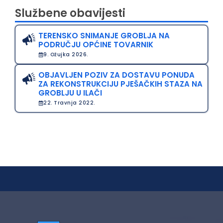
Službene obavijesti
TERENSKO SNIMANJE GROBLJA NA
PODRUČJU OPĆINE TOVARNIK
9. Ožujka 2026.
OBJAVLJEN POZIV ZA DOSTAVU PONUDA
ZA REKONSTRUKCIJU PJEŠAČKIH STAZA NA
GROBLJU U ILAČI
22. Travnja 2022.