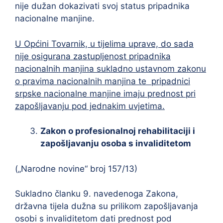
nije dužan dokazivati svoj status pripadnika
nacionalne manjine.
U Općini Tovarnik, u tijelima uprave, do sada
nije osigurana zastupljenost pripadnika
nacionalnih manjina sukladno ustavnom zakonu
o pravima nacionalnih manjina te pripadnici
srpske nacionalne manjine imaju prednost pri
zapošljavanju pod jednakim uvjetima.
Zakon o profesionalnoj rehabilitaciji i
zapošljavanju osoba s invaliditetom
(„Narodne novine“ broj 157/13)
Sukladno članku 9. navedenoga Zakona,
državna tijela dužna su prilikom zapošljavanja
osobi s invaliditetom dati prednost pod