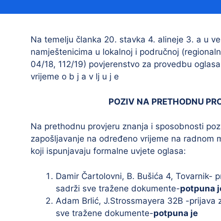
Načelnik
Na temelju članka 20. stavka 4. alineje 3. a u 
namještenicima u lokalnoj i područnoj (regional
04/18, 112/19) povjerenstvo za provedbu oglasa
vrijeme o b j a v lj u j e
POZIV NA PRETHODNU PR
Prostorni plan uređenja Općine Tovarnik
Na prethodnu provjeru znanja i sposobnosti poziv
I. izmjene i dopune prostornog plana
zapošljavanje na određeno vrijeme na radnom m
uređenja Općine Tovarnik
koji ispunjavaju formalne uvjete oglasa:
II. izmjene i dopune prostornog plana
uređenja Općine Tovarnik
Damir Čartolovni, B. Bušića 4, Tovarnik- p
sadrži sve tražene dokumente-
potpuna j
III. izmjene i dopune prostornog plana
uređenja Općine Tovarnik
Adam Brlić, J.Strossmayera 32B -prijava 
sve tražene dokumente-
potpuna je