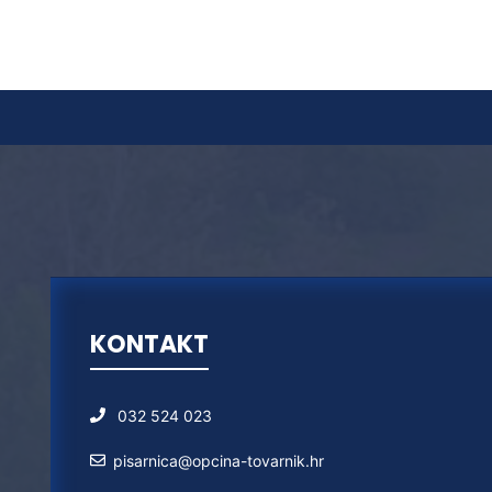
KONTAKT
032 524 023
pisarnica@opcina-tovarnik.hr