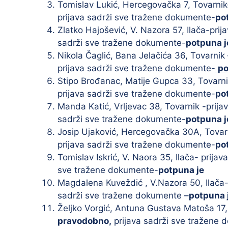
Tomislav Lukić, Hercegovačka 7, Tovarnik-
prijava sadrži sve tražene dokumente-
po
Zlatko Hajošević, V. Nazora 57, Ilača-prij
sadrži sve tražene dokumente-
potpuna j
Nikola Čaglić, Bana Jelačića 36, Tovarnik 
prijava sadrži sve tražene dokumente-
po
Stipo Brođanac, Matije Gupca 33, Tovarni
prijava sadrži sve tražene dokumente-
po
Manda Katić, Vrljevac 38, Tovarnik -prija
sadrži sve tražene dokumente-
potpuna j
Josip Ujaković, Hercegovačka 30A, Tovarn
prijava sadrži sve tražene dokumente-
po
Tomislav Iskrić, V. Naora 35, Ilača- prija
sve tražene dokumente-
potpuna je
Magdalena Kuveždić , V.Nazora 50, Ilača-
sadrži sve tražene dokumente –
potpuna 
Željko Vorgić, Antuna Gustava Matoša 17, 
pravodobno,
prijava sadrži sve tražene 