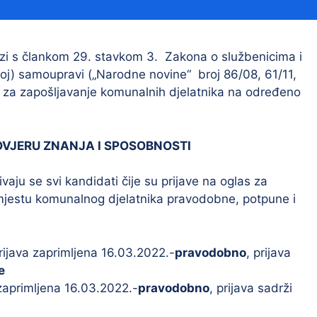
Financijski izvještaji
Savjetovanja s javnošću
Sponzorstva i donacije
vezi s člankom 29. stavkom 3. Zakona o službenicima i
noj) samoupravi („Narodne novine“ broj 86/08, 61/11,
Procedure
 za zapošljavanje komunalnih djelatnika na određeno
Službeni vjesnik
OVJERU ZNANJA I SPOSOBNOSTI
Civilna zaštita
Pr
aju se svi kandidati čije su prijave na oglas za
Vatrogastvo
Iz
jestu komunalnog djelatnika pravodobne, potpune i
Pr
rijava zaprimljena 16.03.2022.-
pravodobno
, prijava
e
zaprimljena 16.03.2022.-
pravodobno
, prijava sadrži