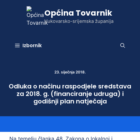
Preskoči
Općina Tovarnik
na
sadržaj
Vukovarsko-srijemska županija
Izbornik
23. siječnja 2018.
Odluka o načinu raspodjele sredstava
za 2018. g. (financiranje udruga) i
godišnji plan natječaja
Na temelju članka 48. Zakona o lokalnoj i