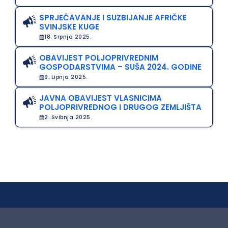
SPRJEČAVANJE I SUZBIJANJE AFRIČKE
SVINJSKE KUGE
18. Srpnja 2025.
OBAVIJEST POLJOPRIVREDNIM
GOSPODARSTVIMA – SUŠA 2024. GODINE
9. Lipnja 2025.
JAVNA OBAVIJEST VLASNICIMA
POLJOPRIVREDNOG I DRUGOG ZEMLJIŠTA
2. Svibnja 2025.