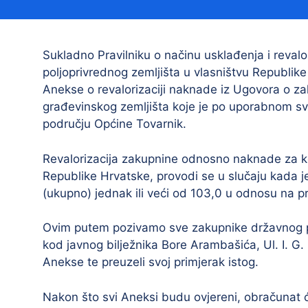
Načelnik
Sukladno Pravilniku o načinu usklađenja i reval
poljoprivrednog zemljišta u vlasništvu Republik
Anekse o revalorizaciji naknade iz Ugovora o za
građevinskog zemljišta koje je po uporabnom svo
području Općine Tovarnik.
Revalorizacija zakupnine odnosno naknade za kor
Prostorni plan uređenja Općine Tovarnik
Republike Hrvatske, provodi se u slučaju kada je
I. izmjene i dopune prostornog plana
(ukupno) jednak ili veći od 103,0 u odnosu na p
uređenja Općine Tovarnik
II. izmjene i dopune prostornog plana
Ovim putem pozivamo sve zakupnike državnog pol
uređenja Općine Tovarnik
kod javnog bilježnika Bore Arambašića, Ul. I. G.
Anekse te preuzeli svoj primjerak istog.
III. izmjene i dopune prostornog plana
uređenja Općine Tovarnik
Nakon što svi Aneksi budu ovjereni, obračunat 