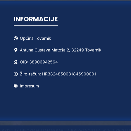
INFORMACIJE
Općina
Tovarnik
Antuna Gustava Matoša 2, 32249 Tovarnik
OIB: 38906942564
Žiro-račun: HR3824850031845900001
Impresum
A PRISTUP INFORMACIJAMA
PRAVILA PRIVATNOSTI
IZJAVA O PRIST