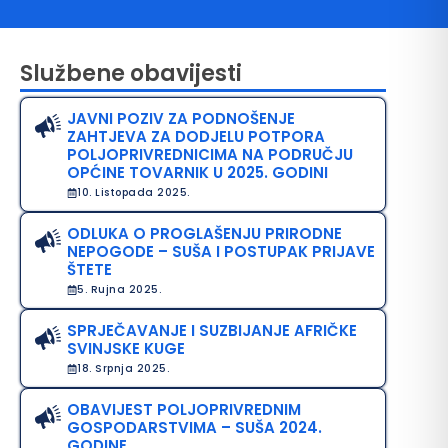
Službene obavijesti
JAVNI POZIV ZA PODNOŠENJE
ZAHTJEVA ZA DODJELU POTPORA
POLJOPRIVREDNICIMA NA PODRUČJU
OPĆINE TOVARNIK U 2025. GODINI
10. Listopada 2025.
avo na pristup informacijama
ODLUKA O PROGLAŠENJU PRIRODNE
NEPOGODE – SUŠA I POSTUPAK PRIJAVE
java o pristupačnosti
ŠTETE
5. Rujna 2025.
avila privatnosti
SPRJEČAVANJE I SUZBIJANJE AFRIČKE
SVINJSKE KUGE
18. Srpnja 2025.
OBAVIJEST POLJOPRIVREDNIM
GOSPODARSTVIMA – SUŠA 2024.
GODINE