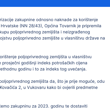
Financijski izvještaji
Savjetovanja s javnošću
Sponzorstva i donacije
orizacije zakupnine odnosno naknade za korištenje
e Hrvatske (NN 28/43), Općina Tovarnik je pripremila
Procedure
kupu poljoprivrednog zemljišta i neizgrađenog
Službeni vjesnik
jstvu poljoprivredno zemljište u vlasništvu države na
ištenje poljoprivrednog zemljišta u vlasništvu
Civilna zaštita
Pr
 prosječni godišnji indeks potrošačkih cijena
Vatrogastvo
Iz
rethodnu godinu i to za indeks tog uvećanja.
Pr
joprivrednog zemljišta da, što je prije moguće, odu
 Kovačića 2, u Vukovaru kako bi ovjerili predmetne
ćemo zakupninu za 2023. godinu te dostaviti