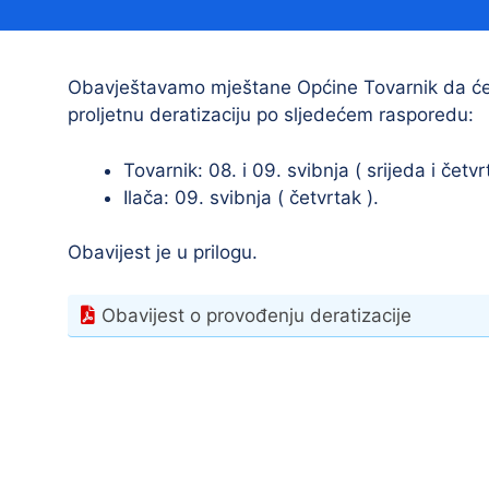
Načelnik
Obavještavamo mještane Općine Tovarnik da će 
proljetnu deratizaciju po sljedećem rasporedu:
Tovarnik: 08. i 09. svibnja ( srijeda i četvr
Ilača: 09. svibnja ( četvrtak ).
Obavijest je u prilogu.
Prostorni plan uređenja Općine Tovarnik
I. izmjene i dopune prostornog plana
Obavijest o provođenju deratizacije
uređenja Općine Tovarnik
II. izmjene i dopune prostornog plana
uređenja Općine Tovarnik
III. izmjene i dopune prostornog plana
uređenja Općine Tovarnik