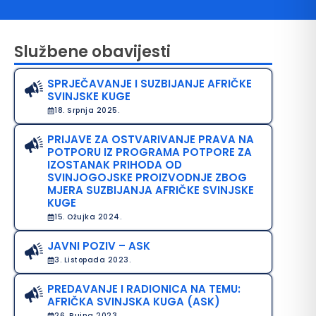
Službene obavijesti
SPRJEČAVANJE I SUZBIJANJE AFRIČKE
SVINJSKE KUGE
18. Srpnja 2025.
PRIJAVE ZA OSTVARIVANJE PRAVA NA
POTPORU IZ PROGRAMA POTPORE ZA
avo na pristup informacijama
IZOSTANAK PRIHODA OD
SVINJOGOJSKE PROIZVODNJE ZBOG
java o pristupačnosti
MJERA SUZBIJANJA AFRIČKE SVINJSKE
KUGE
avila privatnosti
15. Ožujka 2024.
JAVNI POZIV – ASK
3. Listopada 2023.
PREDAVANJE I RADIONICA NA TEMU:
AFRIČKA SVINJSKA KUGA (ASK)
26. Rujna 2023.