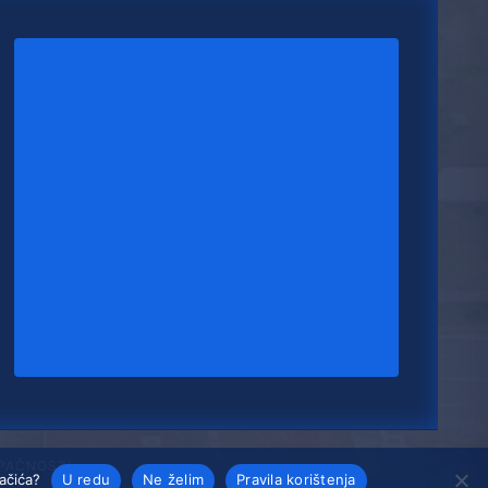
UPAČNOSTI
lačića?
U redu
Ne želim
Pravila korištenja