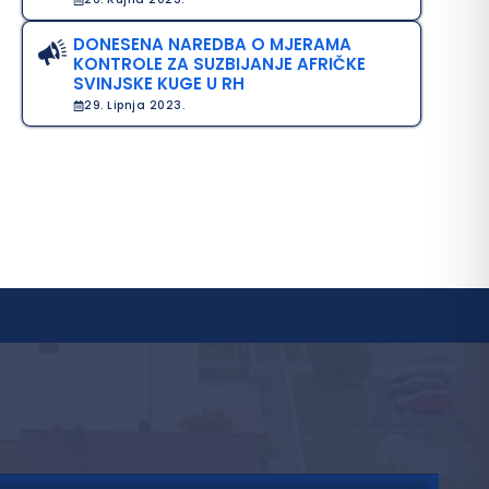
DONESENA NAREDBA O MJERAMA
KONTROLE ZA SUZBIJANJE AFRIČKE
SVINJSKE KUGE U RH
29. Lipnja 2023.