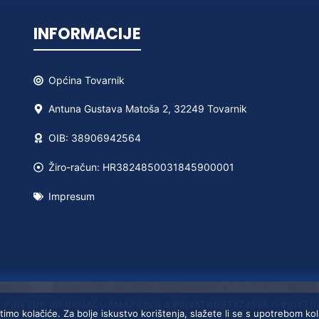
INFORMACIJE
Općina
Tovarnik
Antuna Gustava Matoša 2, 32249 Tovarnik
OIB: 38906942564
Žiro-račun: HR3824850031845900001
Impresum
A PRISTUP INFORMACIJAMA
PRAVILA PRIVATNOSTI
IZJAVA O PRIST
timo kolačiće. Za bolje iskustvo korištenja, slažete li se s upotrebom ko