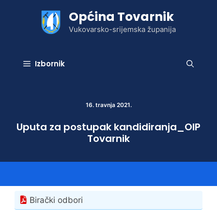
Preskoči
Općina Tovarnik
na
sadržaj
Vukovarsko-srijemska županija
Izbornik
16. travnja 2021.
Uputa za postupak kandidiranja_OIP
Tovarnik
Birački odbori