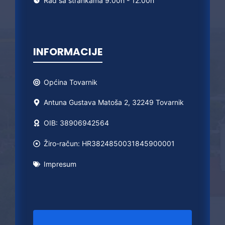
Rad sa strankama 9.00h - 12.00h
INFORMACIJE
Općina
Tovarnik
Antuna Gustava Matoša 2, 32249 Tovarnik
OIB: 38906942564
Žiro-račun: HR3824850031845900001
Impresum