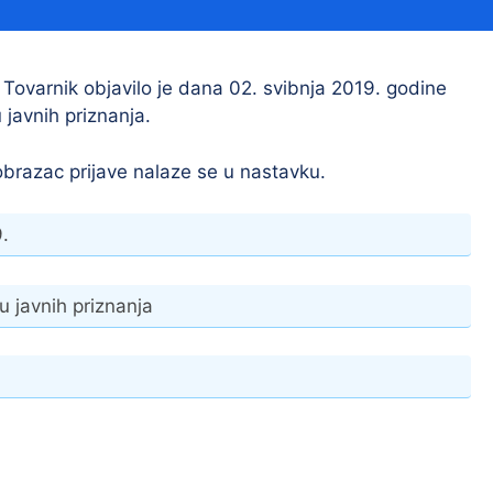
Financijski izvještaji
Savjetovanja s javnošću
Sponzorstva i donacije
 Tovarnik objavilo je dana 02. svibnja 2019. godine
 javnih priznanja.
Procedure
Službeni vjesnik
obrazac prijave nalaze se u nastavku.
9.
Civilna zaštita
Pr
Vatrogastvo
Iz
 javnih priznanja
Pr