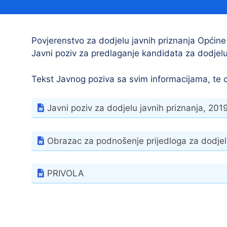
Načelnik
Povjerenstvo za dodjelu javnih priznanja Općine
Javni poziv za predlaganje kandidata za dodjelu
Tekst Javnog poziva sa svim informacijama, te 
Javni poziv za dodjelu javnih priznanja, 201
Prostorni plan uređenja Općine Tovarnik
I. izmjene i dopune prostornog plana
Obrazac za podnošenje prijedloga za dodjelu
uređenja Općine Tovarnik
II. izmjene i dopune prostornog plana
PRIVOLA
uređenja Općine Tovarnik
III. izmjene i dopune prostornog plana
uređenja Općine Tovarnik