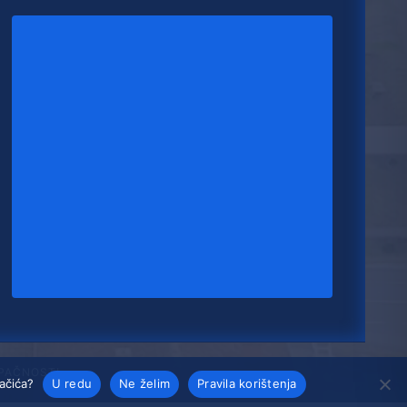
UPAČNOSTI
lačića?
U redu
Ne želim
Pravila korištenja