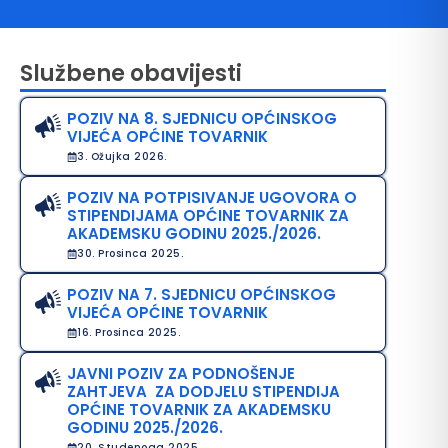
Službene obavijesti
POZIV NA 8. SJEDNICU OPĆINSKOG
VIJEĆA OPĆINE TOVARNIK
3. Ožujka 2026.
POZIV NA POTPISIVANJE UGOVORA O
STIPENDIJAMA OPĆINE TOVARNIK ZA
avo na pristup informacijama
AKADEMSKU GODINU 2025./2026.
30. Prosinca 2025.
java o pristupačnosti
POZIV NA 7. SJEDNICU OPĆINSKOG
avila privatnosti
VIJEĆA OPĆINE TOVARNIK
16. Prosinca 2025.
JAVNI POZIV ZA PODNOŠENJE
ZAHTJEVA ZA DODJELU STIPENDIJA
OPĆINE TOVARNIK ZA AKADEMSKU
GODINU 2025./2026.
20. Studenoga 2025.