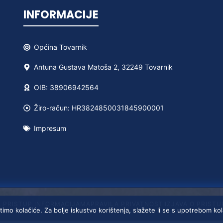
INFORMACIJE
Općina
Tovarnik
Antuna Gustava Matoša 2, 32249 Tovarnik
OIB: 38906942564
Žiro-račun: HR3824850031845900001
Impresum
A PRISTUP INFORMACIJAMA
PRAVILA PRIVATNOSTI
IZJAVA O PRIST
timo kolačiće. Za bolje iskustvo korištenja, slažete li se s upotrebom ko