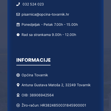
032 524 023
pisarnica@opcina-tovarnik.hr
Ponedjeljak - Petak 7.00h - 15.00h
Rad sa strankama 9.00h - 12.00h
INFORMACIJE
Općina
Tovarnik
Antuna Gustava Matoša 2, 32249 Tovarnik
OIB: 38906942564
Žiro-račun: HR3824850031845900001