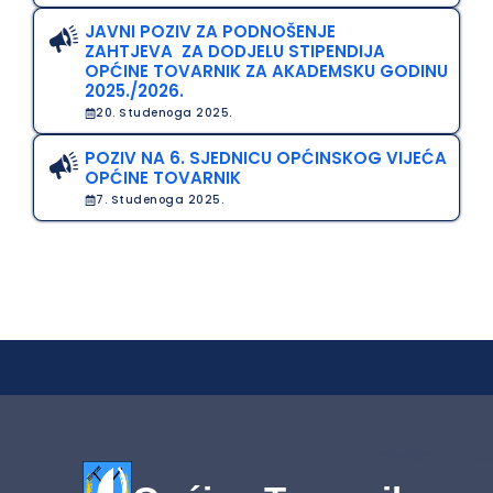
JAVNI POZIV ZA PODNOŠENJE
ZAHTJEVA ZA DODJELU STIPENDIJA
OPĆINE TOVARNIK ZA AKADEMSKU GODINU
2025./2026.
20. Studenoga 2025.
POZIV NA 6. SJEDNICU OPĆINSKOG VIJEĆA
OPĆINE TOVARNIK
7. Studenoga 2025.