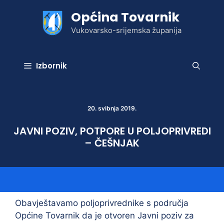
Preskoči
Općina Tovarnik
na
sadržaj
Vukovarsko-srijemska županija
Izbornik
20. svibnja 2019.
JAVNI POZIV, POTPORE U POLJOPRIVREDI
– ČEŠNJAK
Obavještavamo poljoprivrednike s područja
Općine Tovarnik da je otvoren Javni poziv za