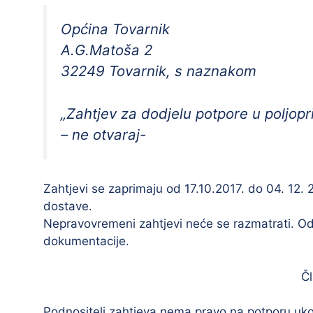
Općina Tovarnik
A.G.Matoša 2
32249 Tovarnik, s naznakom
„Zahtjev za dodjelu potpore u poljopriv
– ne otvaraj-
Zahtjevi se zaprimaju od 17.10.2017. do 04. 12. 
dostave.
Nepravovremeni zahtjevi neće se razmatrati. Od
dokumentacije.
Čl
Podnositelj zahtjeva nema pravo na potporu ukoli