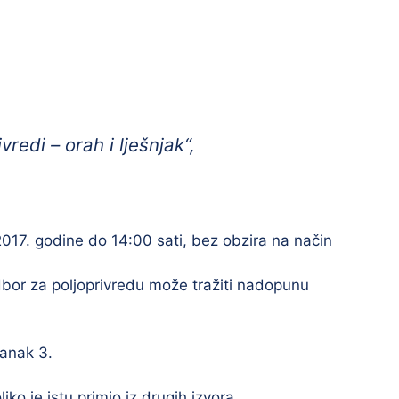
redi – orah i lješnjak“,
2017. godine do 14:00 sati, bez obzira na način
bor za poljoprivredu može tražiti nadopunu
anak 3.
ko je istu primio iz drugih izvora.