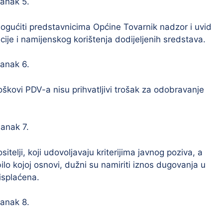
lanak 5.
ogućiti predstavnicima Općine Tovarnik nadzor i uvid
acije i namijenskog korištenja dodijeljenih sredstava.
lanak 6.
oškovi PDV-a nisu prihvatljivi trošak za odobravanje
lanak 7.
telji, koji udovoljavaju kriterijima javnog poziva, a
lo kojoj osnovi, dužni su namiriti iznos dugovanja u
isplaćena.
lanak 8.