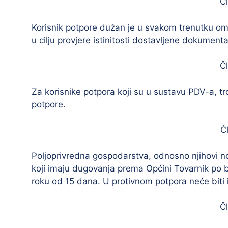
Č
Korisnik potpore dužan je u svakom trenutku om
u cilju provjere istinitosti dostavljene dokument
Č
Za korisnike potpora koji su u sustavu PDV-a, tr
potpore.
Č
Poljoprivredna gospodarstva, odnosno njihovi nosi
koji imaju dugovanja prema Općini Tovarnik po bi
roku od 15 dana. U protivnom potpora neće biti 
Č