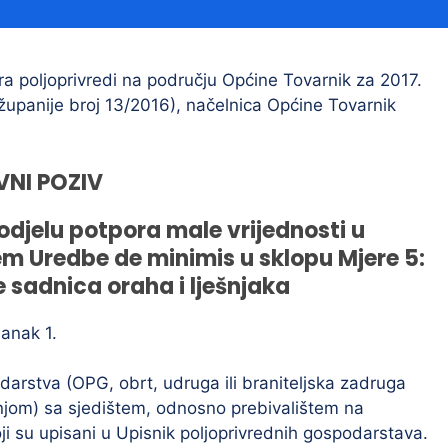
Financijski izvještaji
Savjetovanja s javnošću
Sponzorstva i donacije
a poljoprivredi na području Općine Tovarnik za 2017.
županije broj 13/2016), načelnica Općine Tovarnik
Procedure
Službeni vjesnik
VNI POZIV
djelu potpora male vrijednosti u
Civilna zaštita
Pr
jem Uredbe de minimis u sklopu Mjere 5:
Vatrogastvo
Iz
 sadnica oraha i lješnjaka
Pr
lanak 1.
darstva (OPG, obrt, udruga ili braniteljska zadruga
njom) sa sjedištem, odnosno prebivalištem na
ji su upisani u Upisnik poljoprivrednih gospodarstava.