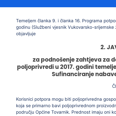
Načelnik
Temeljem članka 9. i članka 16. Programa potpor
godinu (Službeni vjesnik Vukovarsko-srijemske 
objavljuje
2. JA
za podnošenje zahtjeva za do
Prostorni plan uređenja Općine Tovarnik
poljoprivredi u 2017. godini temel
I. izmjene i dopune prostornog plana
Sufinanciranje nabave
uređenja Općine Tovarnik
II. izmjene i dopune prostornog plana
Č
uređenja Općine Tovarnik
Korisnici potpora mogu biti poljoprivredna gospo
III. izmjene i dopune prostornog plana
uređenja Općine Tovarnik
koja se primarno bavi poljoprivrednom proizvod
području Općine Tovarnik. Prednost imaju oni ko