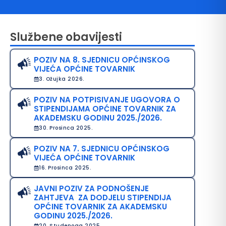
Službene obavijesti
POZIV NA 8. SJEDNICU OPĆINSKOG
VIJEĆA OPĆINE TOVARNIK
3. Ožujka 2026.
POZIV NA POTPISIVANJE UGOVORA O
STIPENDIJAMA OPĆINE TOVARNIK ZA
avo na pristup informacijama
AKADEMSKU GODINU 2025./2026.
30. Prosinca 2025.
java o pristupačnosti
POZIV NA 7. SJEDNICU OPĆINSKOG
avila privatnosti
VIJEĆA OPĆINE TOVARNIK
16. Prosinca 2025.
JAVNI POZIV ZA PODNOŠENJE
ZAHTJEVA ZA DODJELU STIPENDIJA
OPĆINE TOVARNIK ZA AKADEMSKU
GODINU 2025./2026.
20. Studenoga 2025.