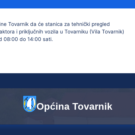
Financijski izvještaji
Savjetovanja s javnošću
Sponzorstva i donacije
ne Tovarnik da će stanica za tehnički pregled
ktora i priključnih vozila u Tovarniku (Vila Tovarnik)
Procedure
d 08:00 do 14:00 sati.
Službeni vjesnik
Civilna zaštita
Pr
Vatrogastvo
Iz
Pr
Općina Tovarnik