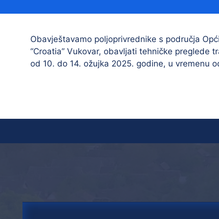
Načelnik
Obavještavamo poljoprivrednike s područja Opći
“Croatia” Vukovar, obavljati tehničke preglede tra
od 10. do 14. ožujka 2025. godine, u vremenu o
Prostorni plan uređenja Općine Tovarnik
I. izmjene i dopune prostornog plana
uređenja Općine Tovarnik
II. izmjene i dopune prostornog plana
uređenja Općine Tovarnik
III. izmjene i dopune prostornog plana
uređenja Općine Tovarnik