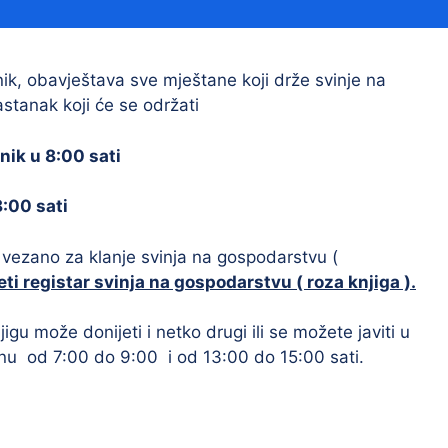
Financijski izvještaji
Savjetovanja s javnošću
Sponzorstva i donacije
k, obavještava sve mještane koji drže svinje na
tanak koji će se održati
Procedure
Službeni vjesnik
rnik u 8:00 sati
8:00 sati
Civilna zaštita
Pr
vezano za klanje svinja na gospodarstvu (
Vatrogastvo
Iz
ti registar svinja na gospodarstvu ( roza knjiga ).
Pr
gu može donijeti i netko drugi ili se možete javiti u
u od 7:00 do 9:00 i od 13:00 do 15:00 sati.