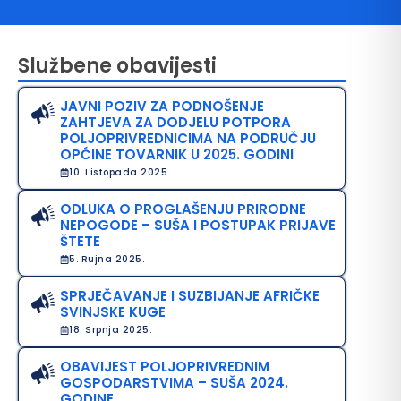
Službene obavijesti
JAVNI POZIV ZA PODNOŠENJE
ZAHTJEVA ZA DODJELU POTPORA
POLJOPRIVREDNICIMA NA PODRUČJU
OPĆINE TOVARNIK U 2025. GODINI
10. Listopada 2025.
avo na pristup informacijama
ODLUKA O PROGLAŠENJU PRIRODNE
NEPOGODE – SUŠA I POSTUPAK PRIJAVE
java o pristupačnosti
ŠTETE
5. Rujna 2025.
avila privatnosti
SPRJEČAVANJE I SUZBIJANJE AFRIČKE
SVINJSKE KUGE
18. Srpnja 2025.
OBAVIJEST POLJOPRIVREDNIM
GOSPODARSTVIMA – SUŠA 2024.
GODINE