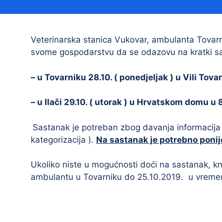
Načelnik
Veterinarska stanica Vukovar, ambulanta Tovarni
svome gospodarstvu da se odazovu na kratki sas
– u Tovarniku 28.10. ( ponedjeljak ) u Vili Tova
– u Ilači 29.10. ( utorak ) u Hrvatskom domu u 
Prostorni plan uređenja Općine Tovarnik
Sastanak je potreban zbog davanja informacija 
I. izmjene i dopune prostornog plana
kategorizacija ).
Na sastanak je potrebno ponije
uređenja Općine Tovarnik
II. izmjene i dopune prostornog plana
Ukoliko niste u mogućnosti doći na sastanak, knji
uređenja Općine Tovarnik
ambulantu u Tovarniku do 25.10.2019. u vremen
III. izmjene i dopune prostornog plana
uređenja Općine Tovarnik