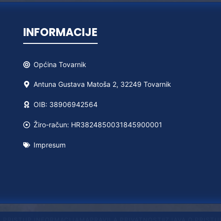
INFORMACIJE
Općina
Tovarnik
Antuna Gustava Matoša 2, 32249 Tovarnik
OIB: 38906942564
Žiro-račun: HR3824850031845900001
Impresum
A PRISTUP INFORMACIJAMA
PRAVILA PRIVATNOSTI
IZJAVA O PRIST