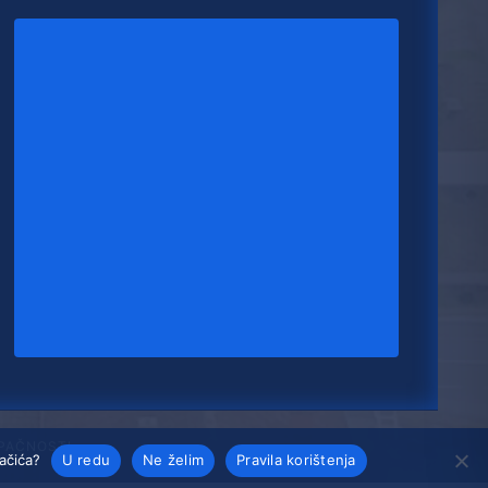
UPAČNOSTI
lačića?
U redu
Ne želim
Pravila korištenja