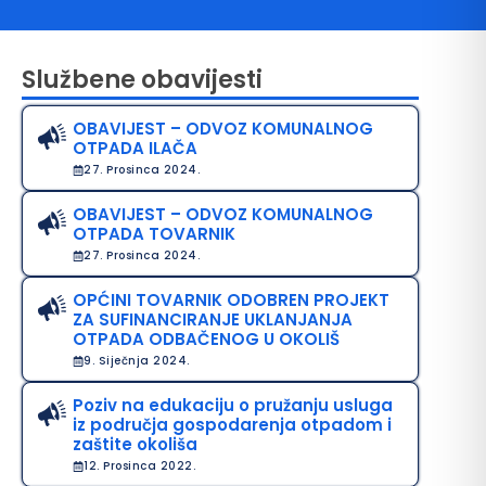
Službene obavijesti
OBAVIJEST – ODVOZ KOMUNALNOG
OTPADA ILAČA
27. Prosinca 2024.
OBAVIJEST – ODVOZ KOMUNALNOG
OTPADA TOVARNIK
avo na pristup informacijama
27. Prosinca 2024.
java o pristupačnosti
OPĆINI TOVARNIK ODOBREN PROJEKT
ZA SUFINANCIRANJE UKLANJANJA
avila privatnosti
OTPADA ODBAČENOG U OKOLIŠ
9. Siječnja 2024.
Poziv na edukaciju o pružanju usluga
iz područja gospodarenja otpadom i
zaštite okoliša
12. Prosinca 2022.