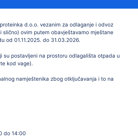
Financijski izvještaji
Savjetovanja s javnošću
Sponzorstva i donacije
roteinka d.o.o. vezanim za odlaganje i odvoz
ža i slično) ovim putem obavještavamo mještane
Procedure
du od 01.11.2025. do 31.03.2026.
Službeni vjesnik
i su postavljeni na prostoru odlagališta otpada u
ište kod vage).
Civilna zaštita
Pr
alnog namještenika zbog otključavanja i to na
Vatrogastvo
Iz
Pr
00 do 14:00