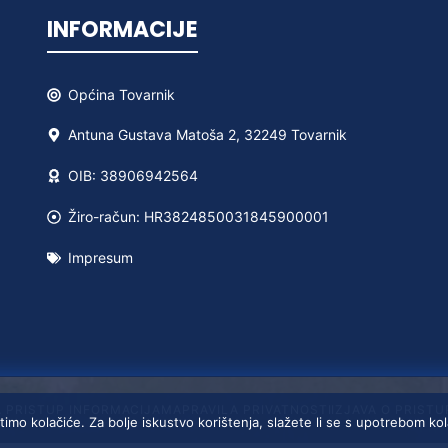
INFORMACIJE
Općina
Tovarnik
Antuna Gustava Matoša 2, 32249 Tovarnik
OIB: 38906942564
Žiro-račun: HR3824850031845900001
Impresum
A PRISTUP INFORMACIJAMA
PRAVILA PRIVATNOSTI
IZJAVA O PRIST
timo kolačiće. Za bolje iskustvo korištenja, slažete li se s upotrebom ko