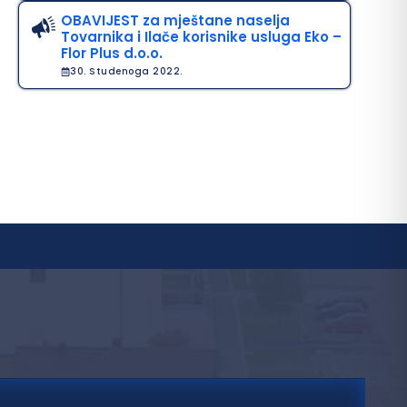
OBAVIJEST za mještane naselja
Tovarnika i Ilače korisnike usluga Eko –
Flor Plus d.o.o.
30. Studenoga 2022.