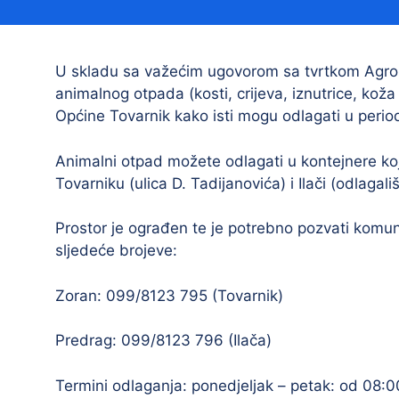
Načelnik
U skladu sa važećim ugovorom sa tvrtkom Agrop
animalnog otpada (kosti, crijeva, iznutrice, ko
Općine Tovarnik kako isti mogu odlagati u perio
Animalni otpad možete odlagati u kontejnere koj
Tovarniku (ulica D. Tadijanovića) i Ilači (odlagal
Prostorni plan uređenja Općine Tovarnik
Prostor je ograđen te je potrebno pozvati komun
I. izmjene i dopune prostornog plana
sljedeće brojeve:
uređenja Općine Tovarnik
II. izmjene i dopune prostornog plana
Zoran: 099/8123 795 (Tovarnik)
uređenja Općine Tovarnik
Predrag: 099/8123 796 (Ilača)
III. izmjene i dopune prostornog plana
uređenja Općine Tovarnik
Termini odlaganja: ponedjeljak – petak: od 08: